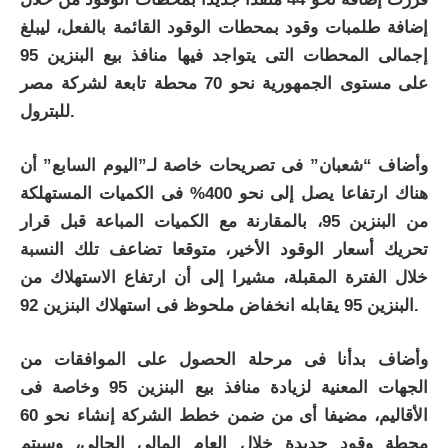
إضافة طلمبات وقود بمحطات الوقود القائمة بالفعل، ليبلغ
إجمالى المحطات التى يتواجد فيها منافذ بيع البنزين 95
على مستوى الجمهورية نحو 70 محطة تابعة لشركة مصر
للبترول.
وأضاف “شعبان” فى تصريحات خاصة لـ”اليوم السابع” أن
هناك ارتفاعا يصل إلى نحو 400% فى الكميات المستهلكة
من البنزين 95، بالمقارنة مع الكميات المباعة قبل قرار
تحريك أسعار الوقود الأخير، متوقعا تضاعف تلك النسبة
خلال الفترة المقبلة، مشيرا إلى أن ارتفاع الاستهلاك من
البنزين 95 يقابله انخفاض ملحوظ فى استهلاك البنزين 92.
وأضاف بدأنا فى مرحلة الحصول على الموافقات من
الجهات المعنية لزيادة منافذ بيع البنزين 95 وخاصة فى
الأقاليم، مضيفا أى من ضمن خطط الشركة إنشاء نحو 60
محطة وقود جديدة خلال العام المالى الحالى، وسيتم