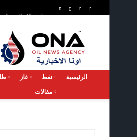
الشر
حلول الإعلان
ONA™
NEWS
/
أونا
الاخبارية
الرئيسية
نفط
غاز
طاق
مقالات