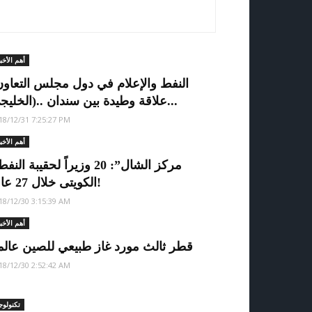
أهم الأخب
الخليجي).. علاقة وطيدة بين سندان...
18/12/31 7:25:27 PM
أهم الأخب
الكويتى خلال 27 عاماً!
18/12/30 3:15:39 AM
أهم الأخب
قطر ثالث مورد غاز طبيعي للصين عالميا
18/12/30 2:52:42 AM
تكنولوجي