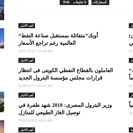
7545 المشاركات
0 تعليقات
ار
أهم الأخبار
(النفط والإعلام في دول مجلس التعاون
“أوبك”متفائلة بمستقبل صناعة النفط
العالمية رغم تراجع الأسعار
2018/12/30 3:26:49 AM
20
ار
أهم الأخبار
“مركز الشال”: 20 وزيراً لحقيبة النفط
العاملون بالقطاع النفطي الكويتى فى انتظار
قرارات مجلس مؤسسة البترول الجديد
2018/12/30 3:06:02 AM
20
ار
أهم الأخبار
ً
وزير البترول المصرى: 2018 شهد طفرة في
توصيل الغاز الطبيعي للمنازل
20
2018/12/30 2:44:06 AM
ا
أهم الأخبار