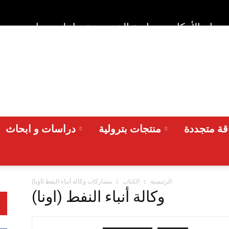
وط والأحكام
سياسة الخصوصية
اعلن معنا
من نح
ة متجددة
منتجات بترولية
دراسات و ابحاث
الرئيسية
الكتاب
مشاركات وكالة أنباء النفط (اونا)
وكالة أنباء النفط (اونا)