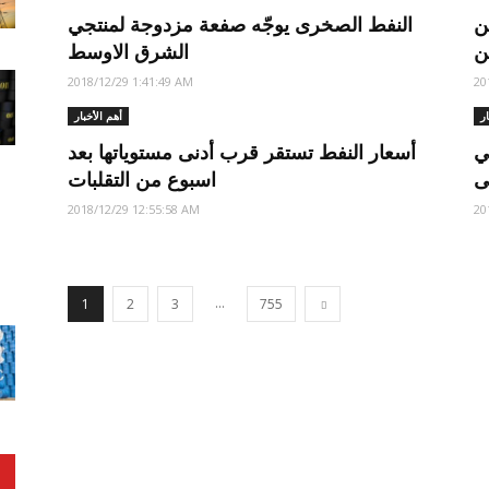
ن
النفط الصخرى يوجّه صفعة مزدوجة لمنتجي
ن
الشرق الاوسط
2018/12/29 1:41:49 AM
20
ار
أهم الأخبار
ي
أسعار النفط تستقر قرب أدنى مستوياتها بعد
اسبوع من التقلبات
2018/12/29 12:55:58 AM
20
...
1
2
3
755