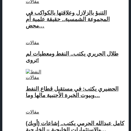
مقالات
التنبؤ بالزلازل وعلاقتها بالكواكب في
المجموعة الشمسية.. حقيقة علمية أم
محض…
مقالات
طلال الحريري يكتب.. النفط ومعطيات لم
تروى!
مقالات
الحضيري يكتب: في مستقبل قطاع النفط
وبيوت الخبرة الأجنبية مالها وما…
مقالات
كامل عبدالله الحرمي يكتب.. إشاعات (أوبك)
والاستثمارات الخليجية – الخارجية…