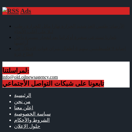
Ads
الأرصاد: طقس الغد شديد الحرارة نهارا مائل للحرارة رطب
ليلا على أغلب الأنحاء
بلغاريا تستدعي سفيرة أوكرانيا بعد انفجار مسيرة داخل
أراضيها
إصابة 9 فلسطينيين بينهم 4 أطفال بنيران قوات الاحتلال فى
قطاع غزة
لمراسلتنا:
info@old.oilnewsagency.com
تابعونا على شبكات التواصل الأجتماعي
الرئيسية
من نحن
اعلن معنا
سياسة الخصوصية
الشروط والأحكام
حلول الإعلان