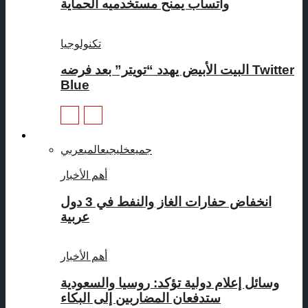
واتساب يمنح مستخدميه الحماية
تكنولوجيا
البيت الأبيض يهدد “تويتر” بعد فرضه Twitter
Blue
تقارير
جميع
خليجي
عالمي
عربي
أهم الأخبار
انخفاض حفارات الغاز والنفط في 3 دول
عربية
أهم الأخبار
وسائل إعلام دولية تؤكد: روسيا والسعودية
ستدفعان المضاربين إلى البكاء