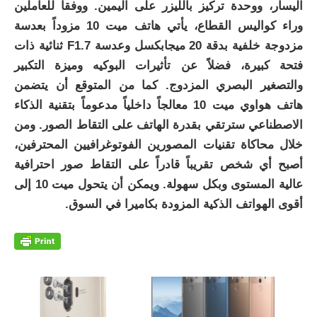
اليسار، ووحدة تركيز بالليزر على اليمين. ووفقاً للعاملين
وراء كواليس القطاع، يأتي هاتف ميت 10 مزوداً بعدسة
مزدوجة خلفية بدقة 20 ميجابكسل وعدسة F1.7 ثنائية ذات
فتحة كبيرة، فضلاً عن تأثيرات البوكيه وميزة التكبير
والتصغير البصري المزدوج. كما من المتوقع أن يتضمن
هاتف هواوي ميت 10 معالجاً داخلياً مدعوماً بتقنية الذكاء
الاصطناعي سترتقي بقدرة الهاتف على التقاط الصور. ومن
خلال محاكاة تقنيات المصورين الفوتوغرافيين المحترفين،
أصبح أي شخص تقريباً قادراً على التقاط صور احترافية
عالية المستوى وبكل سهولة. ويمكن أن يتحول ميت 10 إلى
أقوى الهواتف الذكية المزودة بكاميرا في السوق.