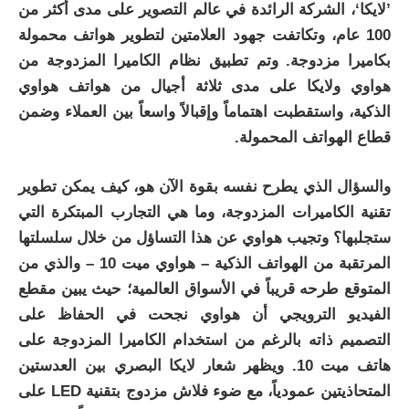
’لايكا‘، الشركة الرائدة في عالم التصوير على مدى أكثر من
100 عام، وتكاتفت جهود العلامتين لتطوير هواتف محمولة
بكاميرا مزدوجة. وتم تطبيق نظام الكاميرا المزدوجة من
هواوي ولايكا على مدى ثلاثة أجيال من هواتف هواوي
الذكية، واستقطبت اهتماماً وإقبالاً واسعاً بين العملاء وضمن
قطاع الهواتف المحمولة.
والسؤال الذي يطرح نفسه بقوة الآن هو، كيف يمكن تطوير
تقنية الكاميرات المزدوجة، وما هي التجارب المبتكرة التي
ستجلبها؟ وتجيب هواوي عن هذا التساؤل من خلال سلسلتها
المرتقبة من الهواتف الذكية – هواوي ميت 10 – والذي من
المتوقع طرحه قريباً في الأسواق العالمية؛ حيث يبين مقطع
الفيديو الترويجي أن هواوي نجحت في الحفاظ على
التصميم ذاته بالرغم من استخدام الكاميرا المزدوجة على
هاتف ميت 10. ويظهر شعار لايكا البصري بين العدستين
المتحاذيتين عمودياً، مع ضوء فلاش مزدوج بتقنية LED على