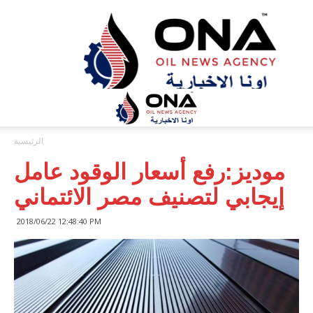
ONA™
NEWS
/
أونا
الاخبارية
الرئيسية
موديز:رفع أسعار الوقود عامل
إيجابي لتصنيف مصر الائتماني
2018/06/22 12:48:40 PM