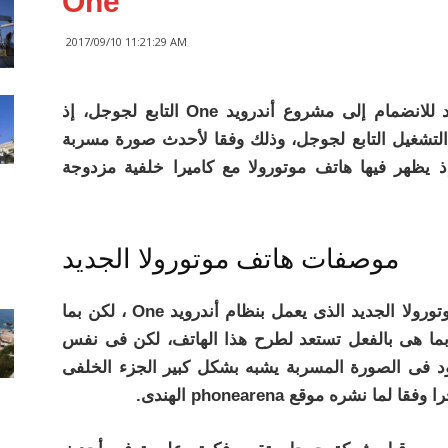
One
2017/09/10 11:21:29 AM
كشف تقرير جديد أن شركة موتورولا تستعد للانضمام إلى مشروع أندرويد One التابع لجوجل، إذ
لتشغيل التابع لجوجل، وذلك وفقا لأحدث صورة مسربة
 يظهر فيها هاتف موتورولا مع كاميرا خلفية مزدوجة
موصفات هاتف موتورولا الجديد
حتى الآن لا توجد أى معلومات حول هاتف موتورولا الجديد الذى يعمل بنظام أندرويد One ، لكن بما
ربما هى بالفعل تستعد لطرح هذا الهاتف، لكن فى نفس
د فى الصورة المسربة يشبه بشكل كبير الجزء الخلفى