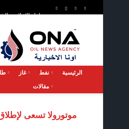
الشر
حلول الإعلان
ONA™
NEWS
/
أونا
الاخبارية
الرئيسية
نفط
غاز
طاق
مقالات
موتورولا تسعى لإطلاق