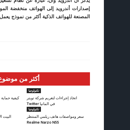
يذكر أن أندرويد وان، عبارة عن نظام تشغ
إصدارات أندرويد إلى الهواتف منخفضة الموا
المصنعة للهواتف الذكية أكثر من نموذج يعمل 
أكثر من موضوع
تكنولوجيا
اتخاذ إجراءات لتغريم شركة تويتر
كيفية حماية
Twitter في المانيا
تكنولوجيا
سعر ومواصفات هاتف ريلمي المنتظر
البيت ال
Realme Narzo N55