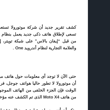
تسعى لإطلاق هاتف ذكى جديد يعمل بنظام ا
من قبل “إيفان بالاس” على شبكة تويتر، إذ
والعلامة التجارية لنظام أندرويد One .
أن موتورولا لا تطور حاليا هواتف جوجل، ف
الوقت فإن الجزء الخلفى من الهاتف الموجو
من هاتف Moto X4 الذى تم الكشف عنه مؤخرا وفقا لما نشره موقع phonearena الهندى.