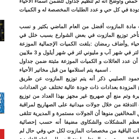
حمص وأوضح انه تم تنظيم جداول تتضمن أسماء الأحياء
ادة المازوت أفضل من العام الماضي بكثير و نسب
 موضحا أن سبب تأخر توزيع المازوت في بعض الشوارع بسبب خلل في
ياء ,وأضاف رمضان :بلغت الكميات الإجمالية الموزعة
ضمن أحياء المدينة حوالي مليون و 800 ألف لتر في شهر آب و مليوني لتر في شهر أيلول و 3 ملايين
 أن عدد العائلات و الكميات الموزعة مثبتة ضمن جداول
اسمية يتم استلامها من قبل مخاتير الأحياء .
محمود الصليبي ذكر أنه يتم توزيع المازوت عن طريق
المزودة بعدادات ذات جودة عالية تختلف عن العدادات
لغ قيمة العداد حوالي 700 ألف ليرة وتم منع أي صهريج غير مجهز بهذا العداد من توزيع
 التدفئة من خلال جولات ميدانية على الصهاريج لمراقبة
المخالفين منوها أن الجولات مستمرة و المديرية تتلقى
معظم المشكلات والشكاوى مضيفا أنه حسب إحصائية
را من 1/11 ستوضع الكميات الباقية من مخصصات المازوت لكل حي وفي حال لم