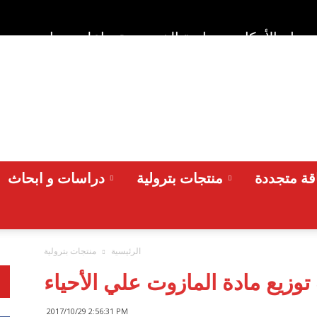
وط والأحكام
سياسة الخصوصية
اعلن معنا
من نح
ة متجددة
منتجات بترولية
دراسات و ابحاث
الرئيسية
منتجات بترولية
توزيع مادة المازوت علي الأحياء
2017/10/29 2:56:31 PM