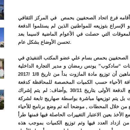
أقامه فرع اتحاد الصحفيين بحمص في المركز الثقافي
 و الإسراع بتوزيعه للمواطنين الذين لم يستلموا الدفعة
لمعوقات التي حصلت في الأعوام الماضية لاسيما بعد
تحسن الأوضاع بشكل عام.
د الصحفيين بحمص بسام علي عضو المكتب التنفيذي في
ت “سادكوب” يونس رمضان و مدير التجارة الداخلية
وحماية المستهلك محمود الصليبي وأوضح شاهين أن توزيع مادة المازوت بدأ من تاريخ 1/8 /2017
 لتر ثم التوزيع لكافة الأحياء حسب الكميات المخصصة للمحافظة كدفعة
أولى 100 لتر ومن المقرر الانتهاء من توزيع الدفعة الأولى بتاريخ 30/11 ,وأضاف: لم يتم إشراك
 بل يتم توزيعها مباشرة بواسطة صهاريج تابعة لشركة
ع من خلال المحطات , موضحا أنه تم وضع برنامج للأحياء
لأخذ بعين الاعتبار التغييرات الحاصلة فيها فمنها طرأ
من ازداد العدد فيها وتم توزيع الكميات بموجب هذه