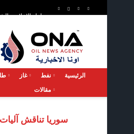
الشر
حلول الإعلان
ONA™
NEWS
/
أونا
الاخبارية
الرئيسية
نفط
غاز
طاق
مقالات
سوريا تناقش آليات 