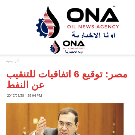
ONA™
NEWS
/
أونا
الاخبارية
الرئيسية
مصر: توقيع 6 اتفاقيات للتنقيب
عن النفط
2017/05/28 1:55:04 PM