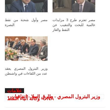
مصر تعتزم طرح 3 مزايدات
مصر وأول شحنة من نفط
عالمية للبحث والتنقيب عن
البصرة
النفط والغاز
وزير البترول المصري يعقد
عدد من اللقاءات في واشنطن
علامات
وزير البترول المصري - طارق الملا - اتفاقيات -
وكالة أنباء النفط -ONA