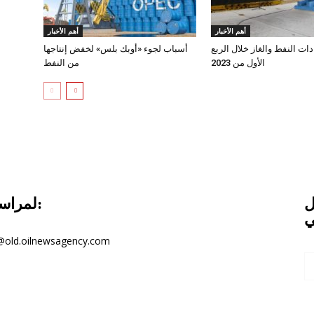
أهم الأخبار
أهم الأخبار
دات النفط والغاز خلال الربع
أسباب لجوء «أوبك بلس» لخفض إنتاجها
الأول من 2023
من النفط
ل
لمراسلتنا:
ي
@old.oilnewsagency.com