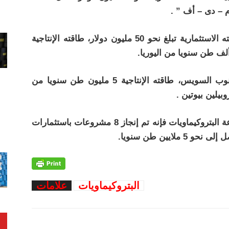
– مشروع إنتاج الفورمالدهيد ومشتقاته، تكلفته الاستثمارية تبلغ نحو 50 مليون دولار، طاقته الإنتاجية
– مشروع مجمع التكرير والبتروكيماويات بجنوب السويس، طاقته الإنتاجية 5 مليون طن سنويا من
وبيلين بيوتين .
وبحسب استراتيجية قطاع البترل لتطوير صناعة البتروكيماويات فإنه تم إنجاز 8 مشروعات باستثمارات
البتروكيماويات
علامات