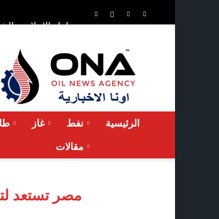
الشر
حلول الإعلان
ONA™
NEWS
/
أونا
الاخبارية
الرئيسية
نفط
غاز
طاق
مقالات