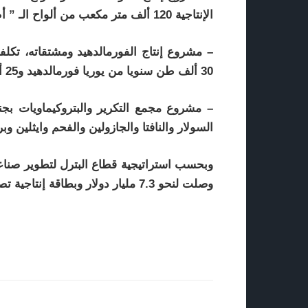
الإنتاجية 120 ألف متر مكعب من ألواح الـ ” أم – دى – أف ” .
30 ألف طن سنويا من يوريا فورمالدهيد و25 ألف طن سنويا من اليوريا.
السولار والنافتا والجازولين والفحم وايثلين وبر
وصلت لنحو 7.3 مليار دولار وبطاقة إنتاجية تصل إلى نحو 5 ملايين طن سنويا.