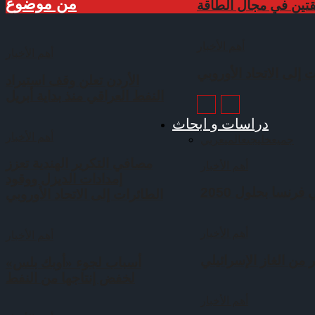
من موضوع
قتين في مجال الطاقة
أهم الأخبار
أهم الأخبار
 إلى الاتحاد الأوروبي
الأردن تعلن وقف استيراد
النفط العراقي منذ بداية أبريل
دراسات و ابحاث
أهم الأخبار
جميع
خليجي
عالمي
عربي
مصافي التكرير الهندية تعزز
أهم الأخبار
إمدادات الديزل ووقود
رنسا بحلول 2050
الطائرات إلى الاتحاد الأوروبي
أهم الأخبار
أهم الأخبار
 من الغاز الإسرائيلي
أسباب لجوء «أوبك بلس»
لخفض إنتاجها من النفط
أهم الأخبار