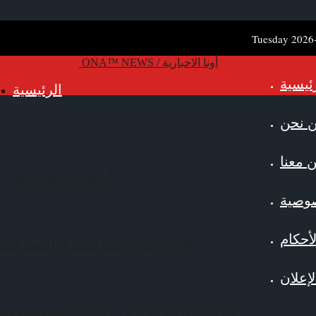
Tuesday 2026
ONA™ NEWS / أونا الاخبارية
ئيسية
الرئيسية
 نحن
 معنا
أسعار النفط تسجل 85.12 دولار للبرميل
وصية
أحكام
الأردن تعلن وقف استيراد النفط العرا
إعلان
الولايات المتحدة ترحب بإبرام العراق صفقت