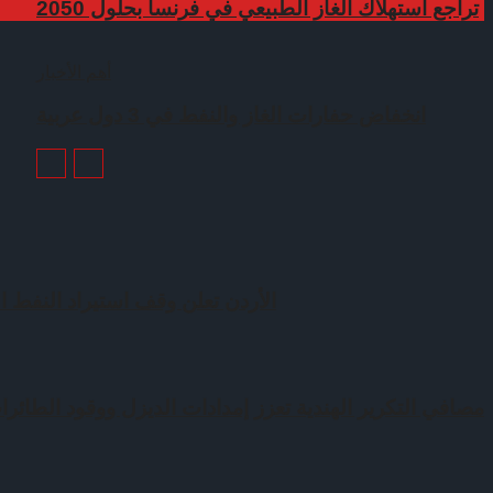
تراجع استهلاك الغاز الطبيعي في فرنسا بحلول 2050
أهم الأخبار
انخفاض حفارات الغاز والنفط في 3 دول عربية
الأردن تعلن وقف استيراد النفط ال
مصافي التكرير الهندية تعزز إمدادات الديزل ووقود الطائرات