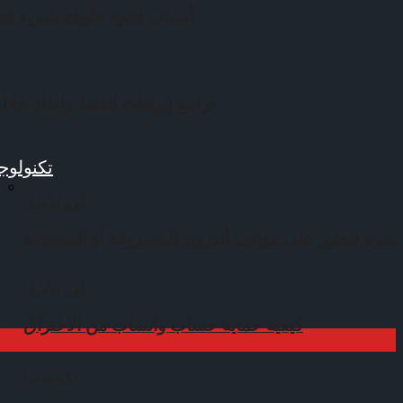
أسباب لجوء «أوبك بلس» لخف
تراجع إيرادات النفط والغاز خلال ال
تكنولوجي
أهم الأخبار
ميزة للعثور على هواتف أندرويد المسروقة أو المفقودة
أهم الأخبار
كيفية حماية حساب واتساب من الاختراق
تكنولوجيا