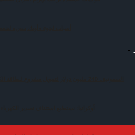
أسباب لجوء «أوبك بلس» لخفض 
السعودية.. 240 مليون دولار لتمويل مشروع للطاقة الكهرومائية في باكستان
أوكرانيا: نستطيع استئناف تصدير الكهرباء بعد 