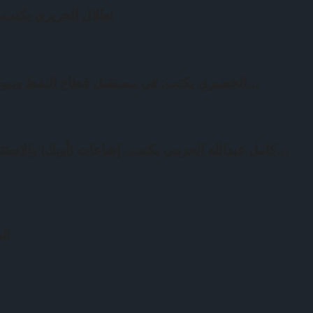
طلال الحريري يكتب.. النفط ومعطيات لم تروى!
الحضيري يكتب: في مستقبل قطاع النفط وبيوت الخبرة الأجنبية مالها وما…
كامل عبدالله الحرمي يكتب.. إشاعات (أوبك) والاستثمارات الخليجية – الخارجية…
ال