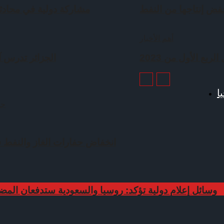
ض إنتاجها من النفط
مشاركة دولية في محادث
أهم الأخبار
ربع الأول من 2023
الجزائر تدرس آف
ا
جم
انخفاض حفارات الغاز والنفط في 3 دول ع
وسائل إعلام دولية تؤكد: روسيا والسعودية ستدفعان المضار