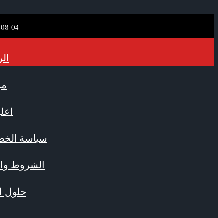
-08-04
الر
من
اعلن
سياسة الخص
الشروط وال
حلول ال