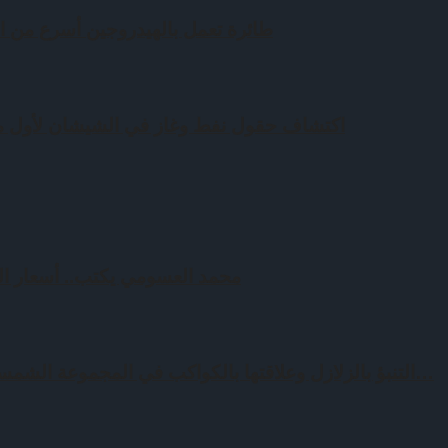
طائرة تعمل بالهيدروجين أسرع من ا
اكتشاف حقول نفط وغاز في الشيشان لأول مرة منذ 
محمد العسومي يكتب.. أسعار ال
التنبؤ بالزلازل وعلاقتها بالكواكب في المجموعة الشمسية.. حقيقة علمية أم محض…