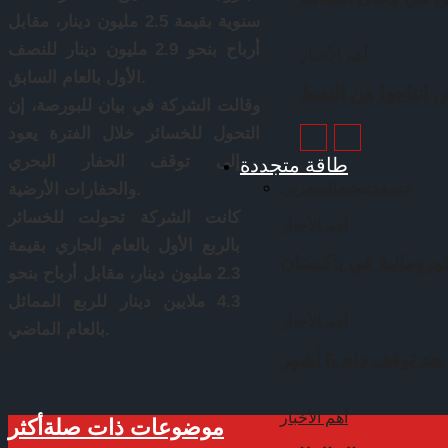
سنوية بقيمة 2.5 مليون دينار، مقابل
أرباح بنحو 2.9 مليون دينار للنصف
أهم الأخبار
الأول بالعام السابق.
إنتاجها من النفط
وقالت الشركة في بيان للبورصة، إن
التحول للخسائر خلال الفترة يعود
طاقة متجددة
إلى توقف الحفار البحري
جميع
خليجي
عالمي
عربي
والحفارات الأرضية.
كانت الشركة تحولت للخسائر
أهم الأخبار
بالربع الأول بالعام الجاري بقيمة
2.3 مليون دينار، مقابل أرباح بنحو
4.3 ملايين دينار للربع المماثل
أهم الأخبار
بالعام الماضي.
توقف دام 6 أشهر
أهم الأخبار
موضوعات ذات صلة
أكثر