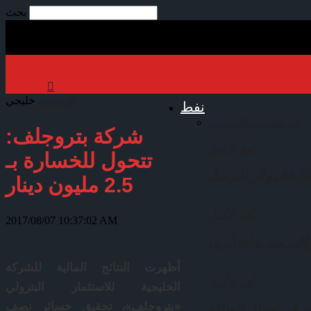
بحث
الرئيسية
خليجي
نفط
جميع
خليجي
عالمي
عربي
شركة بتروجلف:
أهم الأخبار
تتحول للخسارة بـ
2.5 مليون دينار
أهم الأخبار
2017/08/07 10:37:02 AM
قي منذ بداية أبريل
أظهرت النتائج المالية للشركة
أهم الأخبار
الخليجية للاستثمار البترولي
«بتروجلف»، تحقيق خسائر نصف
ين في مجال الطاقة