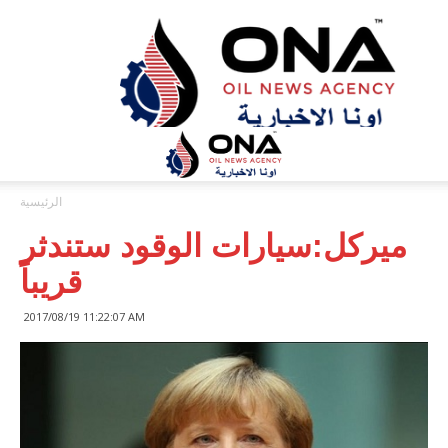
ONA™
NEWS
/
أونا
الاخبارية
الرئيسية
ميركل:سيارات الوقود ستندثر
قريباً
2017/08/19 11:22:07 AM