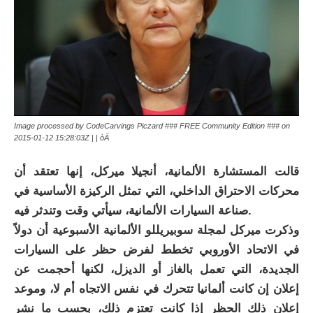
Image processed by CodeCarvings Piczard ### FREE Community Edition ### on
2015-01-12 15:28:03Z | | òÄ
قالت المستشارة الألمانية، أنجيلا ميركل، إنها تعتقد أن
محركات الاحتراق الداخلي، التي تمثل الركيزة الأساسية في
صناعة السيارات الألمانية، سيأتي وقت وتندثر فيه.
وذكرت ميركل لمجلة سوبيريللو الألمانية الأسبوعية أن دولاً
في الاتحاد الأوروبي تخطط لفرض حظر على السيارات
الجديدة، التي تعمل بالغاز أو الديزل، لكنها أحجمت عن
إعلان إن كانت ألمانيا تتحرك في نفس الاتجاه أم لا، وموعد
إعلان ذلك الحظر إذا كانت تعتزم ذلك، بحسب ما نشر