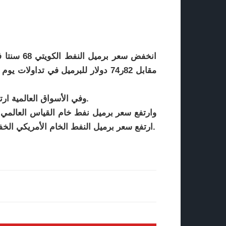
مقابل 82ر74 دولار للبرميل في تداو
وفي الأسواق العالمية ارتفعت أسعار النفط أمس بفعل المخاوف بشأن الإمدادات.
ارتفع سعر برميل النفط الخام الأمريكي الخفيف 20 سنتا ليصل عند التسوية إلى مستوى 14ر74 دولار.