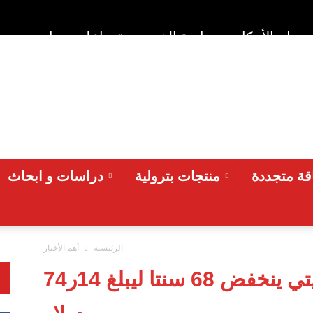
وط والأحكام
سياسة الخصوصية
اعلن معنا
من نح
ة متجددة
منتجات بترولية
دراسات و ابحاث
الرئيسية
أهم الأخبار
سعر برميل النفط الكويتي ينخفض 68 سنتا ليبلغ 14ر74