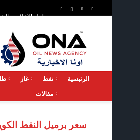
الشر
حلول الإعلان
ONA™
NEWS
/
أونا
الاخبارية
الرئيسية
نفط
غاز
طاق
مقالات