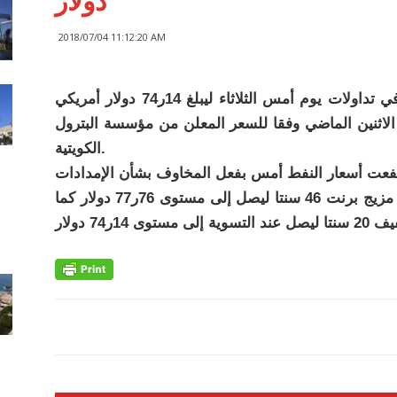
دولار
2018/07/04 11:12:20 AM
انخفض سعر برميل النفط الكويتي 68 سنتا في تداولات يوم أمس الثلاثاء ليبلغ 14ر74 دولار أمريكي
لات يوم الاثنين الماضي وفقا للسعر المعلن من مؤسسة البترول
الكويتية.
وارتفع سعر برميل نفط خام القياس العالمي مزيج برنت 46 سنتا ليصل إلى مستوى 76ر77 دولار كما