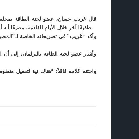
قال غريب حسان، عضو لجنة الطاقة بمجلس ا
طفيفًا آخر خلال الأيام القادمة، مضيفًًا أنه أمر طبيعي يحدث كل عام مالي مع الموازنة العامة للدولة.
وأكد “غريب” في تصريحاته الخاصة لـ”المصريو
وأشار عضو لجنة الطاقة بالبرلمان، إلى أن ا
واختتم كلامه قائلاً: “هناك نية لتفعيل م