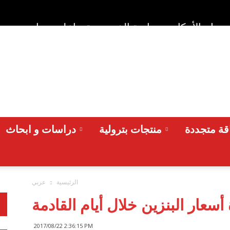
وط والأحكام
سياسة الخصوصية
اعلن معنا
من نح
ة متجددة
منتجات بترولية
دراسات و ابحاث
الرئيسية
عربي
 أسعار البنزين خلال أيام القادمة
2017/08/22 2:36:15 PM