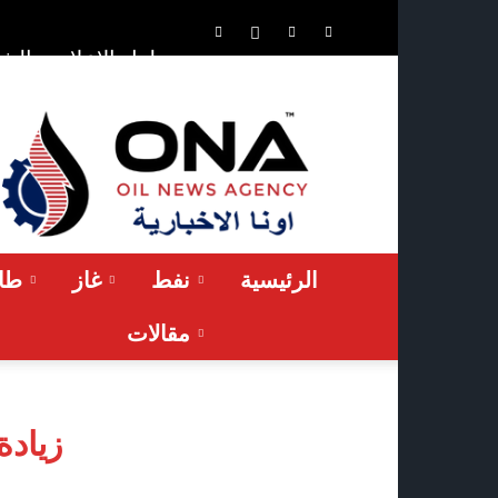
الشر
حلول الإعلان
ONA™
NEWS
/
أونا
الاخبارية
الرئيسية
نفط
غاز
طاق
مقالات
زيادة