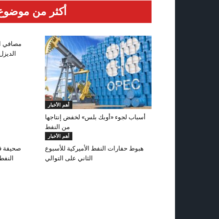
أكثر من موضوع
مصافي ال
الديزل 
أهم الأخبار
أسباب لجوء «أوبك بلس» لخفض إنتاجها
من النفط
أهم الأخبار
هبوط حفارات النفط الأميركية للأسبوع
صحيفة فو
الثاني على التوالي
النفط