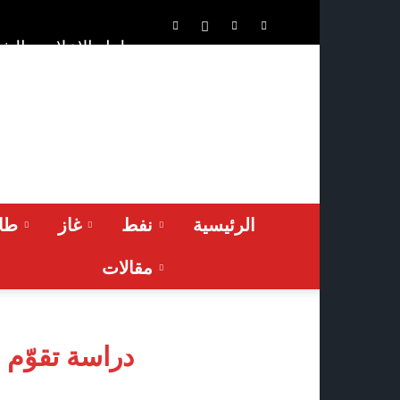
الشر
حلول الإعلان
ONA™
NEWS
/
أونا
الاخبارية
الرئيسية
نفط
غاز
طاق
مقالات
دراسة تقوّم