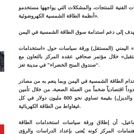
 الفنية للمنتجات، والمشكلات التي يواجهها مستخدمو
أنظمة الطاقة الشمسية الكهروضوئية».
ي» اليمني (المستقل) ورقة سياسات حول «استخدامات
تقبل» خلال مؤتمر صحافي عقده المركز بالتعاون مع
“صندوق المنح الخضراء” في مدينة تعز.
خدام الطاقة الشمسية في اليمن وبما ينعم به من مصادر
دوداً اقتصادياً ضخماً من العملة الصعبة، من خلال تأمين
675 ألف طن من الوقود التقليدي (البنزين والديزل) بقيمة تساوي نحو 600 مليون دولار في كل
غيغاواط من الطاقة الكهربائية.
ماعيل، أن إطلاق ورقة سياسات استخدامات الطاقة
امات المركز كونه يُعنى بإعداد الدراسات والرؤى