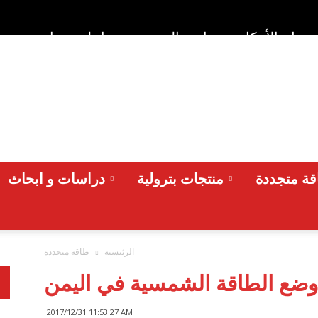
وط والأحكام
سياسة الخصوصية
اعلن معنا
من نح
ة متجددة
منتجات بترولية
دراسات و ابحاث
الرئيسية
طاقة متجددة
 وضع الطاقة الشمسية في اليمن
2017/12/31 11:53:27 AM