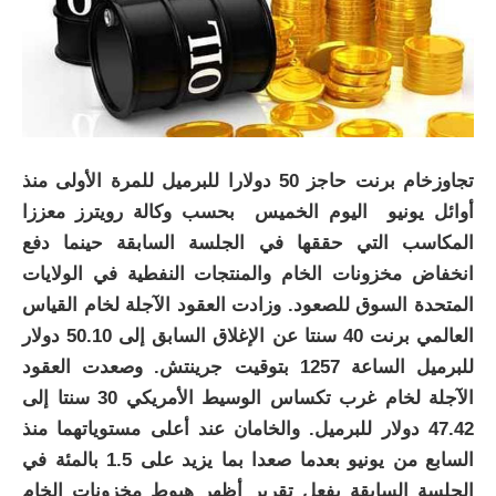
تجاوزخام برنت حاجز 50 دولارا للبرميل للمرة الأولى منذ
أوائل يونيو اليوم الخميس بحسب وكالة رويترز معززا
المكاسب التي حققها في الجلسة السابقة حينما دفع
انخفاض مخزونات الخام والمنتجات النفطية في الولايات
المتحدة السوق للصعود. وزادت العقود الآجلة لخام القياس
العالمي برنت 40 سنتا عن الإغلاق السابق إلى 50.10 دولار
للبرميل الساعة 1257 بتوقيت جرينتش. وصعدت العقود
الآجلة لخام غرب تكساس الوسيط الأمريكي 30 سنتا إلى
47.42 دولار للبرميل. والخامان عند أعلى مستوياتهما منذ
السابع من يونيو بعدما صعدا بما يزيد على 1.5 بالمئة في
الجلسة السابقة بفعل تقرير أظهر هبوط مخزونات الخام