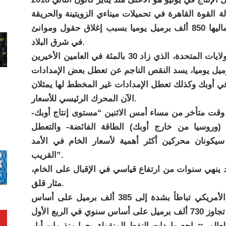
 القوة القاهرة في تحميلات ميناءي الزويتينة والحريقة
أمس، مما نتج عنه خسائر في الإنتاج بلغ إجماليها 850 ألف برميل يوميا بسبب إغلاق حقول وموانئ
في شرق البلاد.
ويرى المتعاملون في تجارة النفط أن إنتاج الولايات المتحدة، الذي زاد 30 بالمئة في العامين الأخيرين
ي أوبك وكذلك تعطل الإمدادات غير المخطط لها يمثلان
الآن المحرك الرئيسي للأسعار.
ت متأخر من مساء أمس الاثنين “مستوى إنتاج أوبك-
 (وروسيا من خارج أوبك) الطاقة الفائضة- والتعطل
ران سيكونان محركين أكثر أهمية لأسعار الخام في الأمد
القريب”.
ينهي سنوات من ارتفاع قياسي في الإقبال على الخام،
مثار قلق.
وقال بنك باركليز “نمو الطلب على البترول الأمريكي تباطأ بشدة إلى 385 ألف برميل على أساس
لم، تتراجع واردات النفط المنقولة بحرا منذ مايو أيار