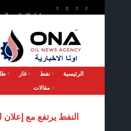
الشر
حلول الإعلان
ONA™
NEWS
/
أونا
الاخبارية
الرئيسية
نفط
غاز
طاق
مقالات
النفط يرتفع مع إعلان ل