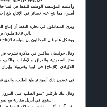
وأعلنت المؤسسة الوطنية للنفط في ليبيا حالة
الي 10.9 مليون برميل يوميا، يسد النقص الناجم عن تعطل بعض الإمدادات.
وبشكل عام قال المحللون إن سياسة الإنتاج ف
وقال جولدمان ساكس في مذكرة نشرت في وق
ضخ السعودية والعراق والإمارات والكويت
اللاإرادي (للإنتاج) في ليبيا وفنزويلا وإي
في غضون ذلك أصبح تباطؤ الطلب، والذي قد 
سنوي في أبريل مقارنة مع نمو تجاوز 730 ألف برميل على أساس سنوي في الربع الأول”.
وفي آسيا، أكبر منطقة مستهلكة للنفط في العا