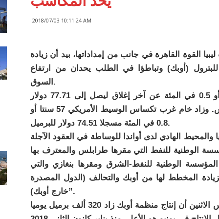
يحد المكاسب
2018/07/03 10:11:24 AM
ليبيا القوة القاهرة في جانب من إمداداتها، بيد أن زيادة
للبترول (أوبك) وتباطؤا في الطلب يحدان من ارتفاع
السوق.
وارتفع خام القياس العالمي برنت 41 سنتا أو 0.5 في المئة عن آخر إغلاق ليصل إلى 77.71 دولار
للبرميل بحلول الساعة 02:17 بتوقيت جرينتش. وزاد خام غرب تكساس الوسيط الأمريكي 57 سنتا أو
0.8 في المئة مسجلا 74.51 دولار للبرميل.
والمحيط الهادي لدى أواندا للوساطة في العقود الآجلة
سسة الوطنية للنفط التي مقرها طرابلس والمعترف بها
المؤسسة الوطنية للنفط-الشرق ومقرها بنغازي والتي
زيادة المخطط لها من أوبك والتحالف (الدول المصدرة
خارج أوبك)”.
وأظهر مسح أجرته رويترز ونشرت نتائجه أمس الاثنين أن إنتاج منظمة أوبك زاد 320 ألف برميل يوميا