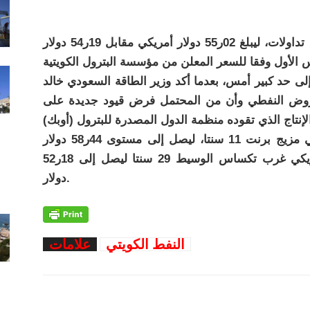
ارتفع سعر برميل النفط الكويتي 83 سنتا في تداولات، ليبلغ 02ر55 دولار أمريكي مقابل 19ر54 دولار
لى حد كبير أمس، بعدما أكد وزير الطاقة السعودي خالد
لمعروض النفطي وأن من المحتمل فرض قيود جديدة على
وارتفع سعر برميل نفط خام القياس العالمي مزيج برنت 11 سنتا، ليصل إلى مستوى 44ر58 دولار
بينما انخفض سعر برميل النفط الخام الأمريكي غرب تكساس الوسيط 29 سنتا ليصل إلى 18ر52
دولار.
النفط الكويتي
علامات