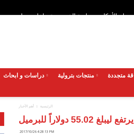
وط والأحكام
سياسة الخصوصية
اعلن معنا
من نح
ة متجددة
منتجات بترولية
دراسات و ابحاث
الرئيسية
أهم الأخبار
55.0 دولاراً للبرميل
2017/10/26 4:28:13 PM