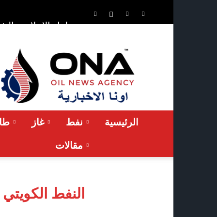
الشر
حلول الإعلان
ONA™
NEWS
/
أونا
الاخبارية
الرئيسية
نفط
غاز
طاق
مقالات
النفط الكويتي يرتفع ليبلغ 2