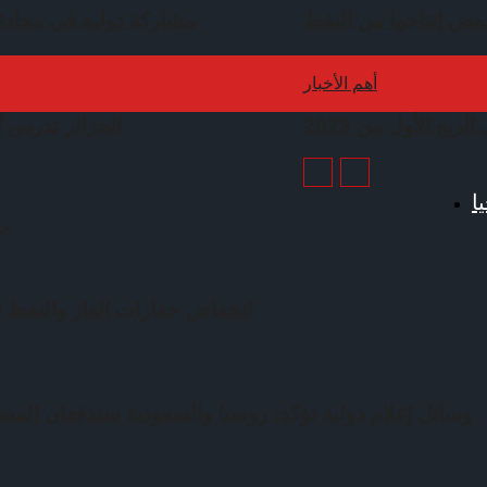
ض إنتاجها من النفط
مشاركة دولية في محادث
أهم الأخبار
ربع الأول من 2023
الجزائر تدرس آف
ا
جم
انخفاض حفارات الغاز والنفط في 3 دول ع
وسائل إعلام دولية تؤكد: روسيا والسعودية ستدفعان المضار