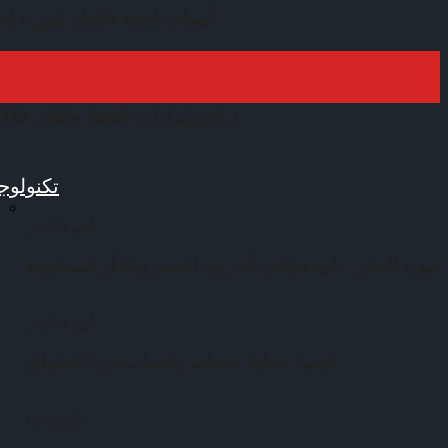
أسباب لجوء «أوبك بلس» لخف
تراجع إيرادات النفط والغاز خلال ال
تكنولوجي
أهم الأخبار
ميزة للعثور على هواتف أندرويد المسروقة أو المفقودة
أهم الأخبار
كيفية حماية حساب واتساب من الاختراق
تكنولوجيا