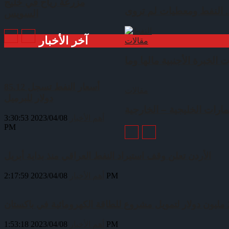
‬مزرعة رياح في خليج
السويس
آخر الأخبار
مقالات
أسعار النفط تسجل 85.12
مقالات
دولار للبرميل
أهم الأخبار
2023/04/08 3:30:53
PM
الأردن تعلن وقف استيراد النفط العراقي منذ بداية أبريل
2023/04/08 2:17:59 PM
أهم الأخبار
2023/04/08 1:53:18 PM
أهم الأخبار