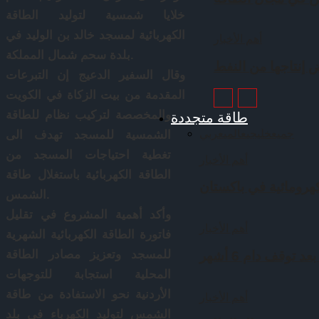
خلايا شمسية لتوليد الطاقة
الكهربائية لمسجد خالد بن الوليد في
أهم الأخبار
بلدة سحم شمال المملكة.
إنتاجها من النفط
وقال السفير الدعيج إن التبرعات
المقدمة من بيت الزكاة في الكويت
طاقة متجددة
والمخصصة لتركيب نظام للطاقة
جميع
خليجي
عالمي
عربي
الشمسية للمسجد تهدف الى
تغطية احتياجات المسجد من
أهم الأخبار
الطاقة الكهربائية باستغلال طاقة
الشمس.
وأكد أهمية المشروع في تقليل
أهم الأخبار
فاتورة الطاقة الكهربائية الشهرية
للمسجد وتعزيز مصادر الطاقة
توقف دام 6 أشهر
المحلية استجابة للتوجهات
الأردنية نحو الاستفادة من طاقة
أهم الأخبار
الشمس لتوليد الكهرباء في بلد