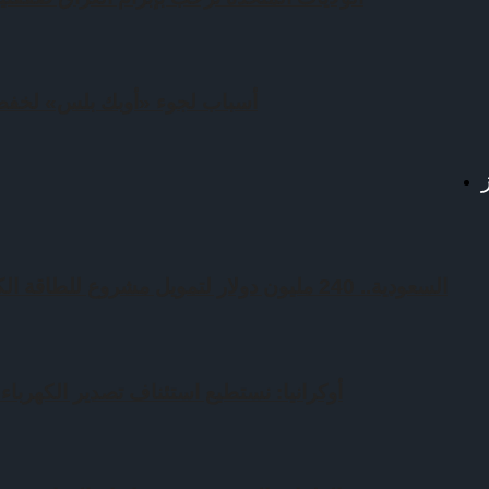
أسباب لجوء «أوبك بلس» لخفض 
السعودية.. 240 مليون دولار لتمويل مشروع للطاقة الكهرومائية في باكستان
أوكرانيا: نستطيع استئناف تصدير الكهرباء بعد 