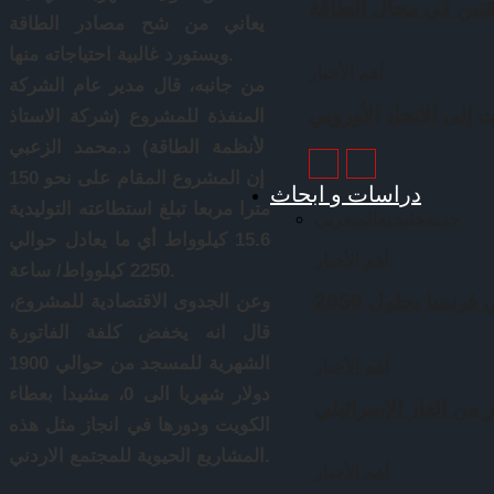
قتين في مجال الطاقة
يعاني من شح مصادر الطاقة
ويستورد غالبية احتياجاته منها.
أهم الأخبار
من جانبه، قال مدير عام الشركة
 إلى الاتحاد الأوروبي
المنفذة للمشروع (شركة الاستاذ
لأنظمة الطاقة) د.محمد الزعبي
إن المشروع المقام على نحو 150
دراسات و ابحاث
مترا مربعا تبلغ استطاعته التوليدية
جميع
خليجي
عالمي
عربي
15.6 كيلوواط أي ما يعادل حوالي
أهم الأخبار
2250 كيلوواط/ ساعة.
رنسا بحلول 2050
وعن الجدوى الاقتصادية للمشروع،
قال انه يخفض كلفة الفاتورة
الشهرية للمسجد من حوالي 1900
أهم الأخبار
دولار شهريا الى 0، مشيدا بعطاء
 من الغاز الإسرائيلي
الكويت ودورها في انجاز مثل هذه
المشاريع الحيوية للمجتمع الاردني.
أهم الأخبار