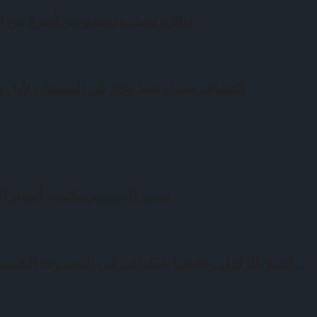
طائرة تعمل بالهيدروجين أسرع من ا
اكتشاف حقول نفط وغاز في الشيشان لأول مرة منذ 
محمد العسومي يكتب.. أسعار ال
التنبؤ بالزلازل وعلاقتها بالكواكب في المجموعة الشمسية.. حقيقة علمية أم محض…