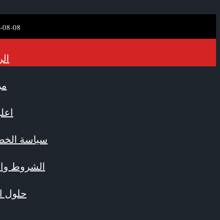
-08-08
الر
من
اعلن
سياسة الخص
الشروط وال
حلول ال