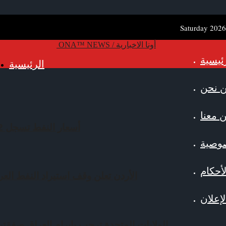
Saturday 2026
ONA™ NEWS / أونا الاخبارية
ئيسية
الرئيسية
 نحن
 معنا
أسعار النفط تسجل 85.12 دولار للبرميل
وصية
أحكام
الأردن تعلن وقف استيراد النفط العرا
إعلان
الولايات المتحدة ترحب بإبرام العراق صفقت