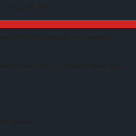
طلال الحريري يكتب.. النفط ومعطيات لم تروى!
الحضيري يكتب: في مستقبل قطاع النفط وبيوت الخبرة الأجنبية مالها وما…
كامل عبدالله الحرمي يكتب.. إشاعات (أوبك) والاستثمارات الخليجية – الخارجية…
السعودية.. 240 مليون دولار لتمويل مشروع للطاقة الكهرومائية في باكستان