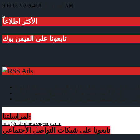
2023/04/08 9:13:12 AM
أهم الأخبار
الأكثر اطلاعاً
تابعونا علي الفيس بوك
Ads
لوب.. فيديو يوثق طرد شاب لوالدته المسنة من منزلها بالقاهرة
إجراء أمني رسمي في أمريكا يخص الصحفيين الأجانب
تير .. عادات بسيطة تخفض فاتورة الكهرباء بعد الزيادة الجديدة
لمراسلتنا:
info@old.oilnewsagency.com
تابعونا على شبكات التواصل الأجتماعي