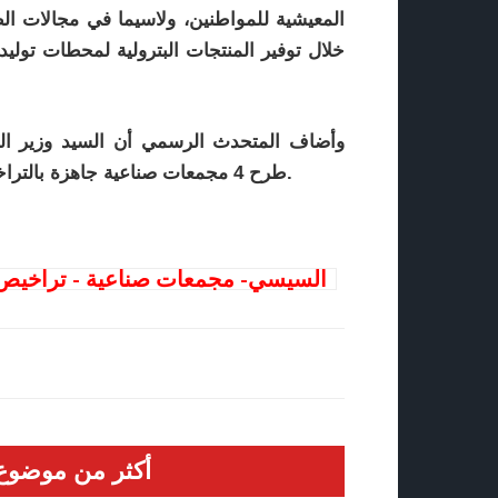
المعيشية للمواطنين، ولاسيما في مجالات ال
خلال توفير المنتجات البترولية لمحطات توليد
وأضاف المتحدث الرسمي أن السيد وزير التجا
طرح 4 مجمعات صناعية جاهزة بالتراخيص في محافظات الصعيد، يتضمن كل مجمع 200 مصنع.
السيسي- مجمعات صناعية - تراخيص -ال
أكثر من موضوع