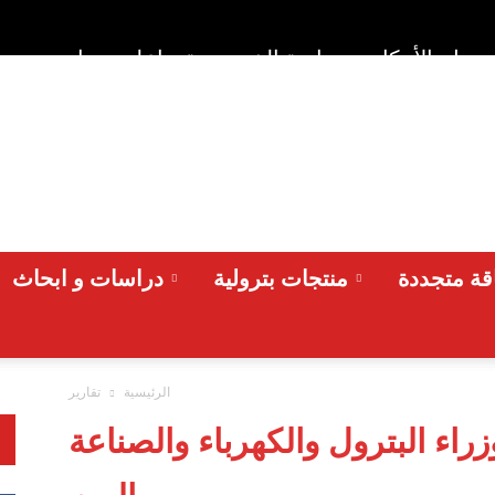
وط والأحكام
سياسة الخصوصية
اعلن معنا
من نح
ة متجددة
منتجات بترولية
دراسات و ابحاث
الرئيسية
تقارير
اء البترول والكهرباء والصناعة