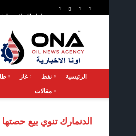
الشر
حلول الإعلان
ONA™
NEWS
/
أونا
الاخبارية
الرئيسية
نفط
غاز
طاق
مقالات
الدنمارك تنوي بيع حصتها 