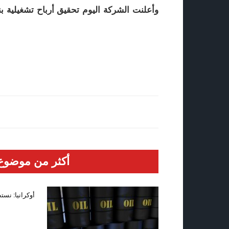
أكثر من موضوع
أوكرانيا: نست