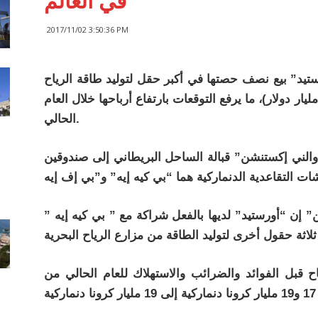
في العالم
2017/11/02 3:50:36 PM
ستيد” بيع نصف حصتها في أكبر حقل لتوليد طاقة الرياح
 العالم بقيمة ملياري جنيه إسترليني (2.65 مليار دولار)، ما يرفع التوقعات بارتفاع أرباحها خلال العام
الحالي.
مشروع “والني إكستنشن” قبالة الساحل البريطاني إلى صندوقين
 إن “أورستيد” لديها بالفعل شراكة مع ” بي كيه إيه ”
ح قبل الفوائد والضرائب والاستهلاك للعام الحالي من