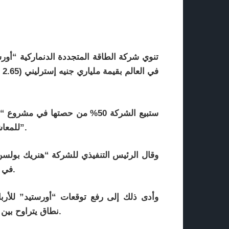
تنوي شركة الطاقة المتجددة الدنماركية “أور
في
ستبيع الشركة 50% من حصتها في 
للمعاشات التقاعدية الدنماركية هما “بي كيه إيه” و”بي إف إيه”.
وقال الرئيس التنفيذي للشركة “هنريك بولسن”
في ثلاثة حقول أخرى لتوليد الطاقة من مزارع الرياح البحرية.
وأدى ذلك إلى رفع توقعات “أورستيد” للأربا
نطاق يتراوح بين 17 و19 مليار كرونا دنماركية إلى 19 مليار كرونا دنماركية.