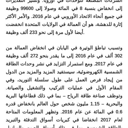
الشركات المصنعة للوحدات في أوروبا. وتشير التقديرات
إلى انخفاض بنسبة 8 في المائة وصولا إلى 99600 وظيفة
في جميع أنحاء الاتحاد الأوروبي في عام 2016. والأمر الأكثر
إثارة للدهشة، هو أن العمالة في الولايات المتحدة انخفضت
أيضا لأول مرة إلى نحو 233 ألف وظيفة.
وتسبب تباطؤ الوتيرة في اليابان في انخفاض العمالة من
302 ألف في عام 2016 إلى ما يقدر بنحو 272 ألف وظيفة
في عام 2017. ومع استمرار التزايد في نشر وحدات الطاقة
الشمسية الكهروضوئية، سيستفيد المزيد والمزيد من الدول
من إيجاد فرص العمل على طول سلسلة التوريد، وفي
المقام الأول في عمليات التركيب والتشغيل والصيانة.
وتوظف صناعة طاقة الرياح – بما في ذلك قطاعاتها البرية
والبحرية – 1.15 مليون شخص حول العالم بانخفاض قدره
0.6 في المائة عن عام 2016. وتظهر المعلومات المتاحة
لعام 2017 انخفاضا في كبريات أسواق التدفئة والتبريد
بالطاقة الشمسية، بما في ذلك أسواق الصين والبرازيل