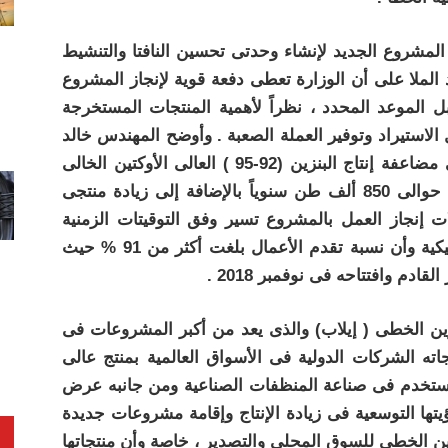
لمشروع الجديد لإنشاء وحدتى تحسين النافتا والتنشيط
 الملا على أن الوزارة تعطى دفعة قوية لإنجاز المشروع
 الموعد المحدد ، نظراً لأهمية المنتجات المستخرجة
استيراد وتوفير العملة الصعبة . وأوضح المهندس خالد
خليفة رئيس الشركة أن المشروع يهدف إلى مضاعفة إنتاج البنزين (92-95 ) العالى الأوكتين الخالى
من الإضافات الكيميائية الضارة بالبيئة بزيادة حوالى 850 ألف طن سنوياً بالإضافة إلى زيادة منتجى
ات إنجاز العمل بالمشروع تسير وفق التوقيتات الزمنية
المحددة حيث يتم حالياً تنفيذ الاعمال الميكانيكية وأن نسبة تقدم الأعمال بلغت أكثر من 91 % حيث
م وافتتاحه فى نوفمبر 2018 .
زين الخطى ( إيلاب) والذى يعد من أكبر المشروعات فى
ته الشركات الدولية فى الأسواق العالمية بمنتج عالى
ويستخدم فى صناعة المنظفات الصناعية ومن جانبه عرض
ها التوسعية فى زيادة الإنتاج وإقامة مشروعات جديدة
نزين الخطى للسوق المحلى والتصدير ، خاصة وأن منتجاتها