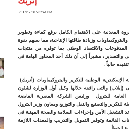
“إنربك”
2017/12/30 5:02:41 PM
وة المعدنية على الاهتمام الكامل برفع كفاءة وتطوير
لبتروكيماويات وزيادة طاقتها الإنتاجية، مما يسهم بقوة
المدفوعات والاقتصاد الوطنى بما توفره من منتجات
ى والتصدير ، مشيراً إلى أن ذلك أحد المحاور الهامة فى
يذه حالياً .
جاء ذلك خلال الجولة التفقدية بمعملى شركة الإسكندرية الوطنية للتكرير والبتروكيماويات (أنربك)
ى (إيلاب) والتى رافقه خلالها وكيل أول الوزارة لشئون
ية العامة للبترول ورئيس الشركة المصرية القابضة
عد التشغيل الآمن وإجراءات السلامة والصحة المهنية فى
 القائمة وتوفير التمويل والتدريب والمعدات اللازمة
ة الخطأ .