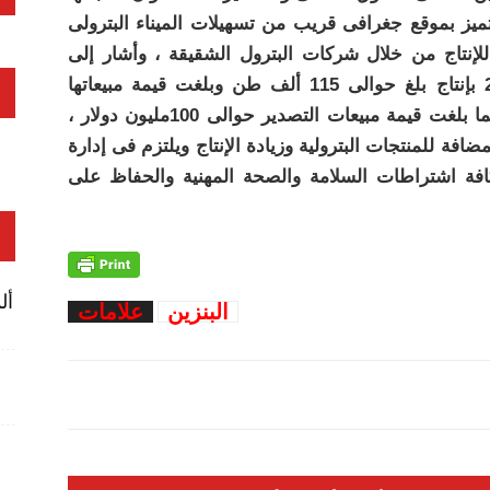
ميز بموقع جغرافى قريب من تسهيلات الميناء البترولى
لإنتاج من خلال شركات البترول الشقيقة ، وأشار إلى
تحقيقها نتائج أعمال متميزة خلال عام 2017 بإنتاج بلغ حوالى 115 ألف طن وبلغت قيمة مبيعاتها
بالسوق المحلى حوالى 670 مليون جنيه ‘ فيما بلغت قيمة مبيعات التصدير حوالى 100مليون دولار ،
فة للمنتجات البترولية وزيادة الإنتاج ويلتزم فى إدارة
افة اشتراطات السلامة والصحة المهنية والحفاظ على
أل
البنزين
علامات