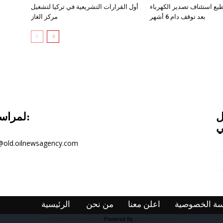
طيع استئناف تصدير الكهرباء
أول القرارات التشريعية في تركيا لتشغيل
بعد توقف دام 6 أشهر
مركز الغاز
ل
لمراسلتنا:
ي
@old.oilnewsagency.com
ة الخصوصية
اعلن معنا
من نحن
الرئيسية
WP2Social Auto Publish
Powered By :
XYZScripts.com