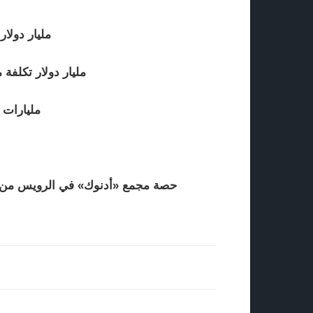
1.7 مليار د
1.5 مليار دولار تك
109 مليار
10 % حصة مجمع «أدنوك» في الرويس من ط