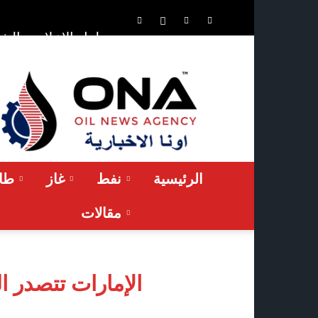
الشر
حلول الإعلان
ONA™
NEWS
/
أونا
الاخبارية
الرئيسية
نفط
غاز
طاق
مقالات
الإمارات تتصدر ا