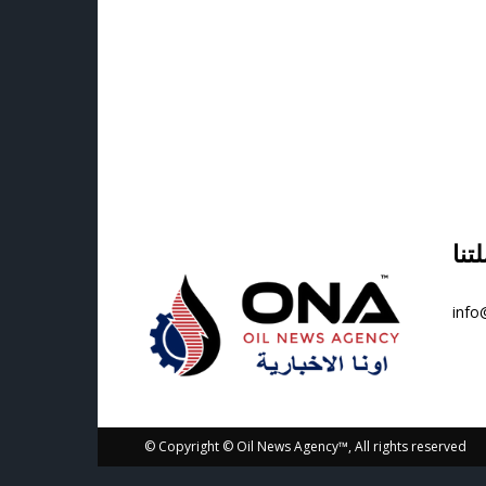
info
© Copyright © Oil News Agency™, All rights reserved