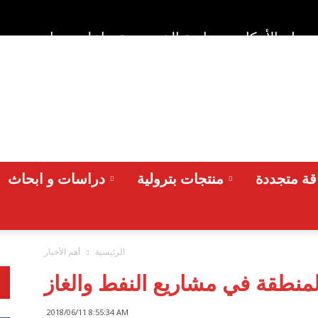
وط والأحكام
سياسة الخصوصية
اعلن معنا
من نح
ة متجددة
منتجات بترولية
دراسات و ابحاث
الرئيسية
أهم الأخبار
لمنطقة في مشاريع النفط والغاز
2018/06/11 8:55:34 AM