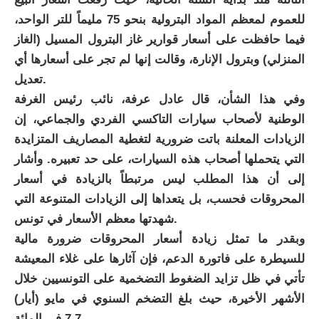
للعموم لمعظم المواد البترولية بنحو 75 مليماً للتر الواحد،
فيما حافظت على أسعار قوارير غاز البترول المسيل (الغاز
المنزلي) وبترول الإنارة، وقالت إنها لم تجر على أسعارها أي
تعديل.
وفي هذا الشأن، قال عادل عرفة، نائب رئيس الغرفة
الوطنية لأصحاب سيارات التاكسي الفردي والجماعي، إن
الزيادات المعلنة باتت ضرورية لتغطية المصاريف المتزايدة
التي يتحملها أصحاب هذه السيارات، على حد تعبيره. وأشار
إلى أن هذا المطلب ليس مرتبطاً بالزيادة في أسعار
المحروقات فحسب، بل يتعداها إلى الزيادات المتنوعة التي
شهدتها معظم الأسعار في تونس.
وبقدر ما تمثل زيادة أسعار المحروقات ضرورة مالية
للسيطرة على فاتورة الدعم، فإن آثارها على غلاء المعيشة
تأتي في ظل تزايد الضغوط التضخمية على التونسيين خلال
الأشهر الأخيرة، حيث بلغ التضخم السنوي في مايو (أيار)
7.7 في المائة.