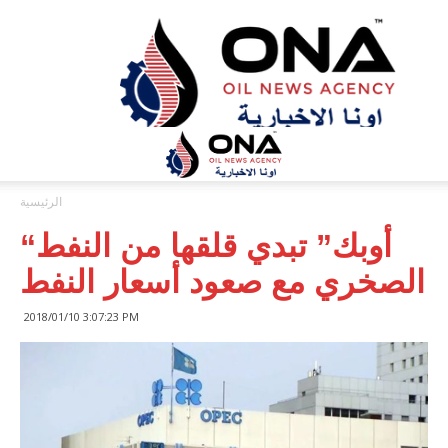
ONA™
NEWS
/
أونا
الاخبارية
الرئيسية
“أوبك” تبدي قلقها من النفط
الصخري مع صعود أسعار النفط
2018/01/10 3:07:23 PM