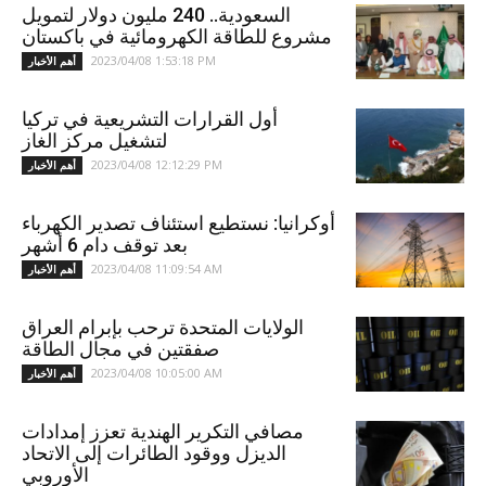
السعودية.. 240 مليون دولار لتمويل
مشروع للطاقة الكهرومائية في باكستان
2023/04/08 1:53:18 PM
أهم الأخبار
أول القرارات التشريعية في تركيا
لتشغيل مركز الغاز
2023/04/08 12:12:29 PM
أهم الأخبار
أوكرانيا: نستطيع استئناف تصدير الكهرباء
بعد توقف دام 6 أشهر
2023/04/08 11:09:54 AM
أهم الأخبار
الولايات المتحدة ترحب بإبرام العراق
صفقتين في مجال الطاقة
2023/04/08 10:05:00 AM
أهم الأخبار
مصافي التكرير الهندية تعزز إمدادات
الديزل ووقود الطائرات إلى الاتحاد
الأوروبي