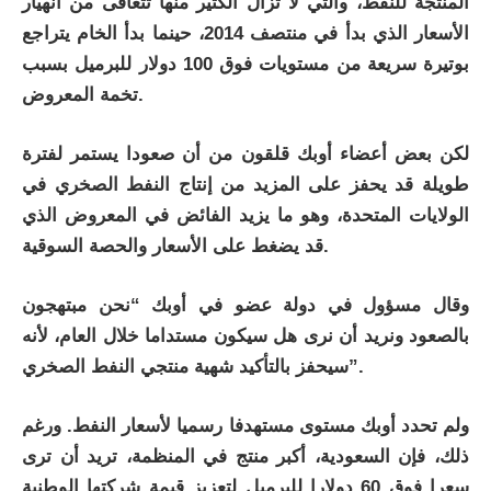
المنتجة للنفط، والتي لا تزال الكثير منها تتعافى من انهيار
الأسعار الذي بدأ في منتصف 2014، حينما بدأ الخام يتراجع
بوتيرة سريعة من مستويات فوق 100 دولار للبرميل بسبب
تخمة المعروض.
لكن بعض أعضاء أوبك قلقون من أن صعودا يستمر لفترة
طويلة قد يحفز على المزيد من إنتاج النفط الصخري في
الولايات المتحدة، وهو ما يزيد الفائض في المعروض الذي
قد يضغط على الأسعار والحصة السوقية.
وقال مسؤول في دولة عضو في أوبك “نحن مبتهجون
بالصعود ونريد أن نرى هل سيكون مستداما خلال العام، لأنه
سيحفز بالتأكيد شهية منتجي النفط الصخري”.
ولم تحدد أوبك مستوى مستهدفا رسميا لأسعار النفط. ورغم
ذلك، فإن السعودية، أكبر منتج في المنظمة، تريد أن ترى
سعرا فوق 60 دولارا للبرميل لتعزيز قيمة شركتها الوطنية