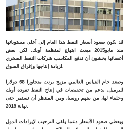
قد يكون صعود أسعار النفط هذا العام إلى أعلى مستوياتها
منذ مايو2015 مبعث ابتهاج لمنظمة أوبك، لكن بعض
أعضائها يخشون أن تدفع المكاسب شركات النفط الصخري
لزيادة إنتاجها وإغراق السوق.
وصعد خام القياس العالمي مزيج برنت متجاوزا 68 دولارا
للبرميل، بدعم من تخفيضات في إنتاج النفط تقوده أوبك
وحلفاء لها، من بينهم روسيا، ومن المنتظر أن تستمر حتى
نهاية 2018.
ويعطي صعود الأسعار دعما يلقى الترحيب لإيرادات الدول