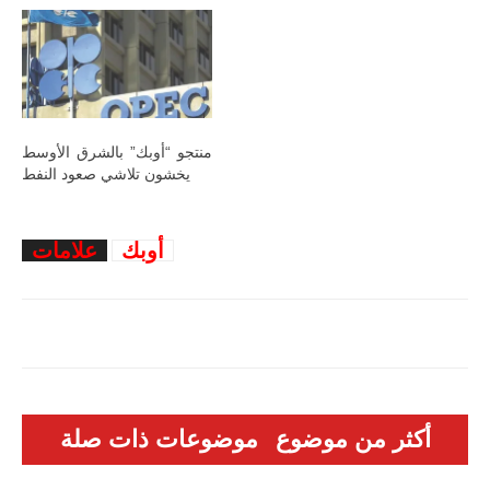
منتجو “أوبك” بالشرق الأوسط
يخشون تلاشي صعود النفط
أوبك
علامات
أكثر من موضوع
موضوعات ذات صلة