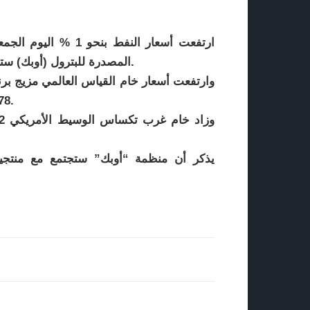
ارتفعت أسعار النفط 
المصدرة للبترول (أوبك) ستتمكن من الاتفاق على زيادة الإنتاج خلال اجتماع في فيينا.
73.78 دولاراً للبرميل بحلول الساعة 0502 بتوقيت جرينتش.
يذكر أن منظمة “أوبك” ستجتمع مع منتجين