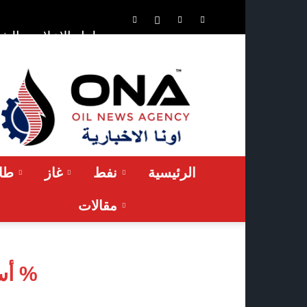
الشر
حلول الإعلان
ONA™
NEWS
/
أونا
الاخبارية
الرئيسية
نفط
غاز
طاق
مقالات
أسعار النفط تسجل ارتفاعاً بنحو 1 %