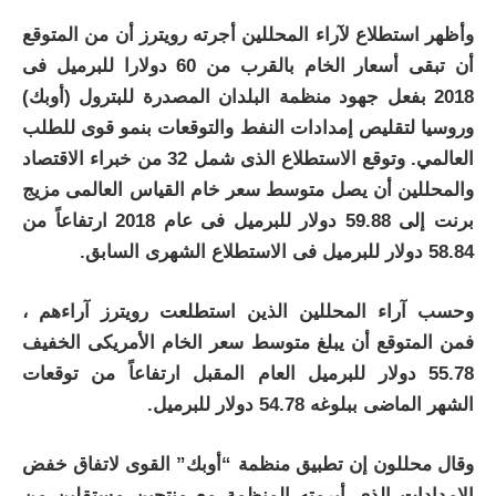
وأظهر استطلاع لآراء المحللين أجرته رويترز أن من المتوقع
أن تبقى أسعار الخام بالقرب من 60 دولارا للبرميل فى
2018 بفعل جهود منظمة البلدان المصدرة للبترول (أوبك)
وروسيا لتقليص إمدادات النفط والتوقعات بنمو قوى للطلب
العالمي. وتوقع الاستطلاع الذى شمل 32 من خبراء الاقتصاد
والمحللين أن يصل متوسط سعر خام القياس العالمى مزيج
برنت إلى 59.88 دولار للبرميل فى عام 2018 ارتفاعاً من
58.84 دولار للبرميل فى الاستطلاع الشهرى السابق
.
وحسب آراء المحللين الذين استطلعت رويترز آراءهم ،
فمن المتوقع أن يبلغ متوسط سعر الخام الأمريكى الخفيف
55.78 دولار للبرميل العام المقبل ارتفاعاً من توقعات
الشهر الماضى ببلوغه 54.78 دولار للبرميل.
وقال محللون إن تطبيق منظمة “أوبك” القوى لاتفاق خفض
الإمدادات الذى أبرمته المنظمة مع منتجين مستقلين من