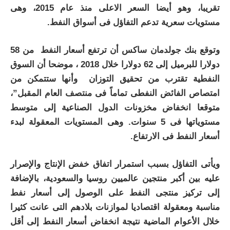
تقريبا، وهو أيضا السعر الاعلى منذ عام 2015، وهى
مستويات سعرية تدعم التفاؤل فى أسواق النفط.
وتوقع بنك جولدمان ساكس أن ترتفع أسعار النفط من 58
دولارا للبرميل إلى 62 دولارا خلال 2018 ، موضحا أن السوق
النفطية تقترب من تحقيق التوزان وأنها ستتمكن من
امتصاص الفائض النفطى تماماً فى منتصف العام المقبل”،
متوقعا انخفاض مخزونات الدول الصناعية إلى متوسط
مستوياتها فى 5 سنوات. وهى المستويات المعقولة لبدء
أسعار النفط فى الارتفاع.
ويأتى التفاؤل بسبب استمرار اتفاق خفض الإنتاج والإصرار
عليه بين أكبر منتجين عالميين روسيا والسعودية، بالإضافة
إلى تركيز منتجى النفط على الوصول إلى أسعار نفط
مناسبة ومعقولة اقتصاديا لموازنات بلادهم التى عانت كثيرا
خلال الأعوام الماضية نتيجة انخفاض أسعار النفط إلى أقل