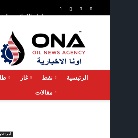
الشر
حلول الإعلان
ONA™
NEWS
/
أونا
الاخبارية
الرئيسية
نفط
غاز
طاق
مقالات
أهم الأخب