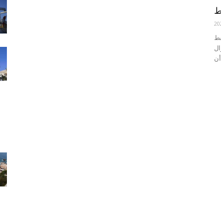
ط
20
فط
ال