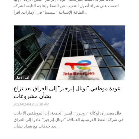
اتفقت على شراء أصول التنقيب عن النفط وإنتاجه التابعة لشركة
الطاقة الإسبانية "سيبسا" في الإمارات. اقرأ...
أهم الأخبار
عودة موظفي “توتال إنرجيز” إلى العراق بعد نزاع
بشأن مشروعات
2023/02/04 8:38:20 AM
قال مصدران لوكالة "رويترز"، امس الجمعة، إن الموظفين الأجانب
في شركة النفط الفرنسية العملاقة "توتال إنرجيز" عادوا إلى العراق
بعد خلافات مع بغداد بشأن...