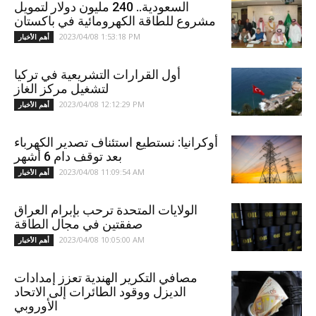
السعودية.. 240 مليون دولار لتمويل
مشروع للطاقة الكهرومائية في باكستان
2023/04/08 1:53:18 PM
أهم الأخبار
أول القرارات التشريعية في تركيا
لتشغيل مركز الغاز
2023/04/08 12:12:29 PM
أهم الأخبار
أوكرانيا: نستطيع استئناف تصدير الكهرباء
بعد توقف دام 6 أشهر
2023/04/08 11:09:54 AM
أهم الأخبار
الولايات المتحدة ترحب بإبرام العراق
صفقتين في مجال الطاقة
2023/04/08 10:05:00 AM
أهم الأخبار
مصافي التكرير الهندية تعزز إمدادات
الديزل ووقود الطائرات إلى الاتحاد
الأوروبي