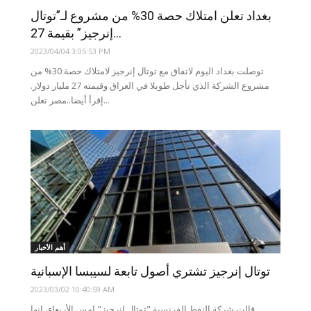
بغداد تعلن امتلاك حصة 30% من مشروع لـ”توتال
إنرجيز” بقيمة 27...
2023/04/04 3:05:53 PM
توصلت بغداد اليوم لاتفاق مع توتال إنرجيز لامتلاك حصة 30% من
مشروع الشركة الذي تأجل طويلا في العراق وقيمته 27 مليار دولار.
إقرأ أيضا..مصر تعلن...
أهم الأخبار
توتال إنرجيز تشتري أصول تابعة لسيبسا الإسبانية
2023/03/02 10:40:59 AM
قالت شركة النفط الفرنسية "توتال إنرجيز" امس الأربعاء، إنها