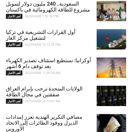
السعودية.. 240 مليون دولار لتمويل
مشروع للطاقة الكهرومائية في باكستان
2023/04/08 1:53:18 PM
أهم الأخبار
أول القرارات التشريعية في تركيا
لتشغيل مركز الغاز
2023/04/08 12:12:29 PM
أهم الأخبار
أوكرانيا: نستطيع استئناف تصدير الكهرباء
بعد توقف دام 6 أشهر
2023/04/08 11:09:54 AM
أهم الأخبار
الولايات المتحدة ترحب بإبرام العراق
صفقتين في مجال الطاقة
2023/04/08 10:05:00 AM
أهم الأخبار
مصافي التكرير الهندية تعزز إمدادات
الديزل ووقود الطائرات إلى الاتحاد
الأوروبي