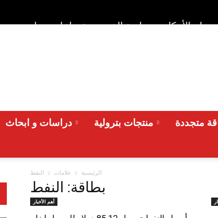
وط والأحكام
سياسة الخصوصية
اعلن معنا
من نح
ة متجددة
منتجات بترولية
دراسات و ابحاث
الرئيسية
علامات
النفط
بطاقة: النفط
ار
أهم الأخبار