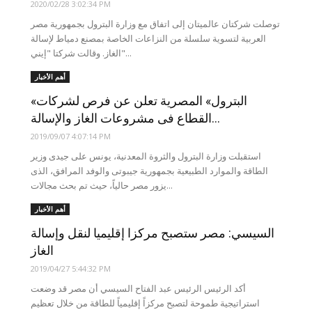
2020/02/28 3:02:34 PM
توصلت شركتان عالميتان إلى اتفاق مع وزارة البترول بجمهورية مصر
العربية لتسوية سلسلة من النزاعات الخاصة بمصنع دمياط لإسالة
الغاز. وقالت شركتا "إيني"...
أهم الأخبار
«البترول» المصرية تعلن عن فرص لشركات
القطاع فى مشروعات الغاز والإسالة...
2019/09/07 4:07:14 PM
استقبلت وزارة البترول والثروة المعدنية، يونس على جيدى وزير
الطاقة والموارد الطبيعية بجمهورية جيبوتى والوفد المرافق، الذى
يزور مصر حالياً، حيث تم بحث مجالات...
أهم الأخبار
السيسي: مصر ستصبح مركزا إقليميا لنقل وإسالة
الغاز
2019/04/27 5:44:32 PM
أكد الرئيس الرئيس عبد الفتاح السيسي أن مصر قد وضعت
استراتيجية طموحة لتصبح مركزاً إقليمياً للطاقة من خلال تعظيم