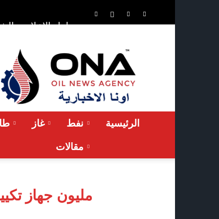
الشر
حلول الإعلان
ONA™
NEWS
/
أونا
الاخبارية
الرئيسية
نفط
غاز
طاق
مقالات