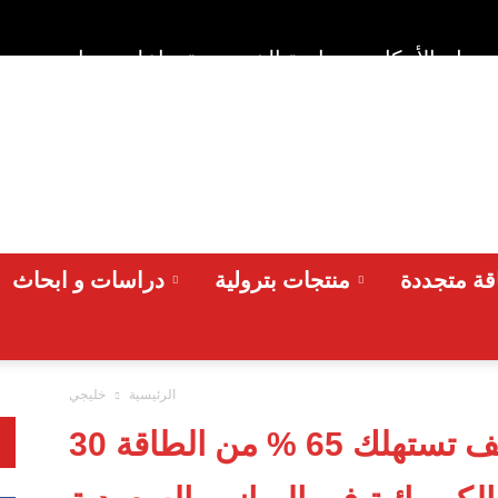
وط والأحكام
سياسة الخصوصية
اعلن معنا
من نح
ة متجددة
منتجات بترولية
دراسات و ابحاث
الرئيسية
خليجي
30 مليون جهاز تكييف تستهلك 65 % من الطاقة