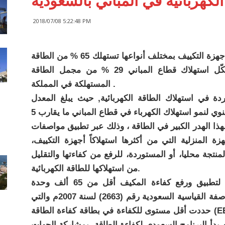
الكهربائية في المباني بالسعودية
2018/07/08 5:22:48 PM
كشفت الإحصائيات الرسمية بالسعودية أن أجهزة التكييف بمختلف أنواعها تستهلك 65 % من الطاقة
الكهربائية المستهلكة في المباني، فيما يُشكّل استهلاك قطاع المباني 29 % من مجمل الطاقة
المستهلكة في المملكة .
ة في استهلاك الطاقة الكهربائية, حيث يبلغ المعدل
ذا الهدر الكبير في الطاقة ، وذلك عبر تطبيق مواصفات
زة المنزلية التي من أكثرها استهلاكاً أجهزة التكييف،
تجة محليا، أو المستوردة، للرفع من كفاءتها والتقليل
من استهلاكها للطاقة الكهربائية.
وقد اتخذت العديد من الإجراءات المرحلية لتطبيق ورفع كفاءة المكيف أقل من 65 ألف وحدة
بريطانية، حيث أصدرت في عام 2007م المواصفة القياسية السعودية رقم (2663) لسنة 2007م والتي
حددت أقل مستوى للكفاءة في بطاقة كفاءة الطاقة (EER) بــ 7.5 لكافة أجهزة التكييف دون التفريق
ب النوع و قدرة التبريد، وفي العام 2012م بدأ البرنامج السعودي لكفاءة الطاقة، بمشاركة الجهات