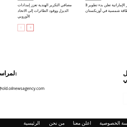
مصدر الإماراتية تعلن بدء تطوير 3
مصافي التكرير الهندية تعزز إمدادات
قة شمسية في أوزبكستان
الديزل ووقود الطائرات إلى الاتحاد
الأوروبي
ل
لمراسلتنا:
ي
@old.oilnewsagency.com
ة الخصوصية
اعلن معنا
من نحن
الرئيسية