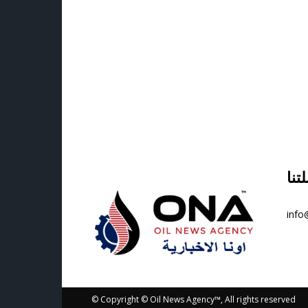
info
© Copyright © Oil News Agency™, All rights reserved