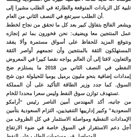
تلبية كل الزيادات المتوقعة والطارئة في الطلب مشيرا إلى
أن الطلب سيرتفع في النصف الثاني من العام.
ويشعر الفالح بتفاؤل كبير بعد كل ما تحقق من نجاح لخطط
عمل المنتجين معا ويضيف: نحن فخورون بما تم إنجازه
ونتوقع المزيد للحفاظ على أسواق مستمرة وألا يفقد
المستهلكون الثقة بالمنتجين وأن تجمعهم أواصر الثقة
والتعاون، لافتا إلى أن العالم يواجه نقصا كبيرا في المعروض
النفطي في النصف الثاني من 2018 ما يستلزم ضخ
إمدادات إضافية بنحو مليون برميل يوميا للحيلولة دون شح
السوق. كما جدد وزير الطاقة التأكيد على أن المملكة
تستهدف توازن سوق النفط وليس سعرا محددا للخام.
من جانبه، أكد المهندس أمين الناصر رئيس “أرامكو
السعودية” وكبير إدارييها التنفيذيين، التزام السعودية بتأمين
الإمدادات النفطية ومواصلة الاستثمار في كل الظروف من
أجل دعم الاستقرار في السوق خاصة في ضوء الارتفاع
المتواصل في مستويات الطلب على النفط.