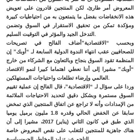
المعروض أمر طارئ، لكن المنتجين قادرون على تعويض
هذه الانخفاضات بفضل ما يتمتعون به من احتياطيات كبيرة
ومؤكدة تمكن من تحقيق الاستقرار في السوق وتضمن
التدخل الجيد والمؤثر في التوقيت السليم.
وبحسب “الاقتصادية”أضاف الفالح في تصريحات
للصحافيين عقب انتهاء الندوة الدولية السابعة لـ “أوبك” إن
المنظمة تقود السوق بنجاح وبالتعاون مع الشركاء من خارج
“أوبك” مشيرا إلى أننا نعطي اهتماما كبيرا لنمو الاقتصاد
العالمي وإرضاء تطلعات واحتياجات المستهلكين.
وردا على سؤال لـ “الاقتصادية”، قال الفالح إن عملية تقييم
السوق مستمرة وبشكل دقيق لتحديد الاحتياجات الملائمة
من الإمدادات وأنه لا تراجع عن اتفاق المنتجين الذي تمخض
سابقا عن الخفض الحالي وقدره 1.8 مليون برميل يوميا
الذي طبق في كانون الثاني (يناير) 2017، مشيرا إلى أن
هناك جاهزية للمنتجين للتغلب على نقص المعروض خاصة
الناجم عن تزايد المخاطر الجيوسياسية.