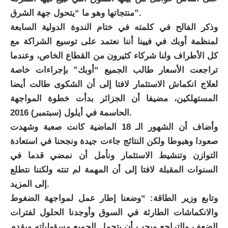
منتجاتها وهو ما “يتحول جهة الشرق”.
وذكر الفالح في كلمته في ختام الندوة الدولية السابعة
لمنظمة أوبك في فيينا أننا نعتمد على توسيع الشراكة مع
كل الأطراف ولنا شركاء كثيرون من القطاع الخاص، وعندما
تراجعت الأسعار طالب الجميع “أوبك” بإجراءات خاصة
لعلاج انكماش الاستثمار لافتا إلى أن الشكوى طالت أيضا
المستهلكين، مضيفا أن الجزائر بدأت خطوة المواجهة
الحاسمة في أيلول (سبتمبر) 2016.
وأضاف أن الشهور الـ 18 الماضية كانت صعبة وشهدت
صعودا وهبوطا ولكن النتائج جاءت جيدة ونجحنا في استعادة
التوازن وتنشيط الاستثمار ونأمل أن نمضي قدما في
السنوات المقبلة لافتا إلى أن المهمة لم تنته ولكننا نتطلع
إلى المزيد.
وتابع وزير الطاقة: “وضعنا إطار عمل لمواجهة الضغوط
والانكماشات الطارئة في السوق وأوجدنا الحلول لفترات
الضعف والتراجع ويجب أن يتحمل الجميع مسؤولياته ويقدم