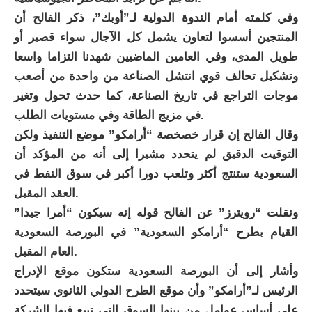
وفي كلمته أمام الندوة الدولية لـ”أوبك”، ذكر الفالح أن
المنتجين أسسوا لتعاون يشمل كل الآجال سواء قصير أو
طويل المدى، وفي العامين الماضيين شهدنا التزاما واسعا
وتشكيل تحالف قوي انتشل الصناعة من واحدة من أصعب
موجات التراجع في تاريخ الصناعة، كما حدث تحول وتغير
في مزيج الطاقة وفي مستويات الطلب.
وقال الفالح إن قرار خصخصة “أرامكو” موضع التنفيذ ولكن
التوقيت الدقيق لم يتحدد مشيرا إلى أنه من المؤكد أن
السعودية ستنتج أكثر وتلعب دورا أكبر في سوق النفط في
العقد المقبل.
ونقلت “رويترز” عن الفالح قوله إنه سيكون “أمرا جيدا”
القيام بطرح “أرامكو السعودية” في البورصة السعودية
العام المقبل.
وأشار إلى أن البورصة السعودية ستكون موقع الإدراج
الرئيس لـ”أرامكو” وأن موقع الطرح الدولي الثانوي سيتحدد
على أساس عوامل من بينها السوق التي تبيع فيها الشركة