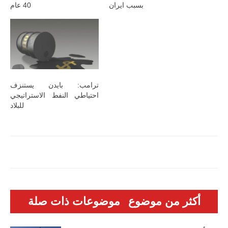
بسبب ايران
40 عام
ترامب: بايدن يستنزف
احتياطي النفط الاستراتيجي
للبلاد
أكثر من موضوع
موضوعات ذات صلة