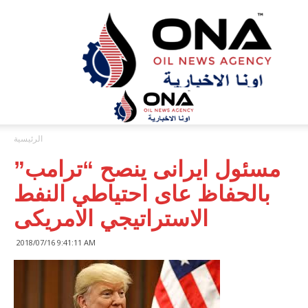
ONA™
NEWS
/
أونا
الاخبارية
الرئيسية
مسئول ايرانى ينصح “ترامب”
بالحفاظ عاى احتياطي النفط
الاستراتيجي الامريكى
2018/07/16 9:41:11 AM