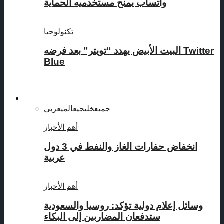
واتساب يمنح مستخدميه الحماية
تكنولوجيا
البيت الأبيض يهدد “تويتر” بعد فرضه Twitter
Blue
تقارير
جميع
خليجي
عالمي
عربي
أهم الأخبار
انخفاض حفارات الغاز والنفط في 3 دول
عربية
أهم الأخبار
وسائل إعلام دولية تؤكد: روسيا والسعودية
ستدفعان المضاربين إلى البكاء