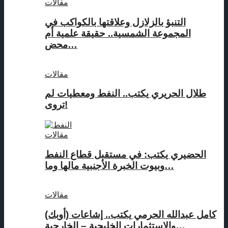
مقالات
التنبؤ بالزلازل وعلاقتها بالكواكب في
المجموعة الشمسية.. حقيقة علمية أم
محض…
مقالات
طلال الحريري يكتب.. النفط ومعطيات لم
تروى!
مقالات
الحضيري يكتب: في مستقبل قطاع النفط
وبيوت الخبرة الأجنبية مالها وما…
مقالات
كامل عبدالله الحرمي يكتب.. إشاعات (أوبك)
والاستثمارات الخليجية – الخارجية…