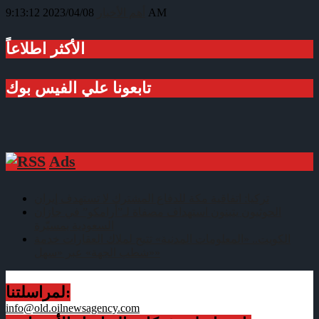
2023/04/08 9:13:12 AM
أهم الأخبار
الأكثر اطلاعاً
تابعونا علي الفيس بوك
Ads
تركيا: اتفاقية مكة للدفاع المشترك لا تستهدف إيران
الحوثيون يتبنون استهداف مصفاة لـ”أرامكو” في جازان
السعودية بمسيّرة
الكويت.. «المعلومات المدنية» تتيح لملاك العقارات خدمة
«شطب الجهة» عبر «سهل»
لمراسلتنا:
info@old.oilnewsagency.com