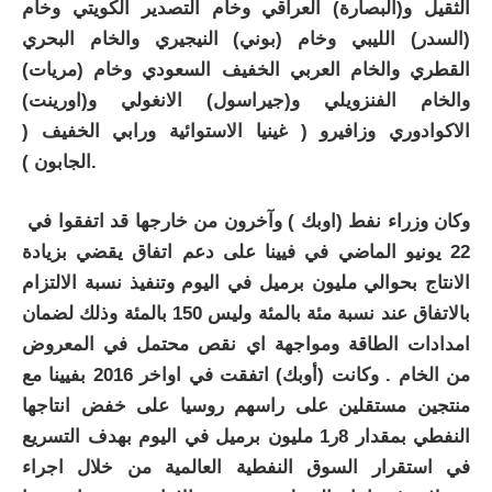
الثقيل و(البصارة) العراقي وخام التصدير الكويتي وخام
(السدر) الليبي وخام (بوني) النيجيري والخام البحري
القطري والخام العربي الخفيف السعودي وخام (مريات)
والخام الفنزويلي و(جيراسول) الانغولي و(اورينت)
الاكوادوري وزافيرو ( غينيا الاستوائية ورابي الخفيف (
الجابون ).
وكان وزراء نفط (اوبك ) وآخرون من خارجها قد اتفقوا في
22 يونيو الماضي في فيينا على دعم اتفاق يقضي بزيادة
الانتاج بحوالي مليون برميل في اليوم وتنفيذ نسبة الالتزام
بالاتفاق عند نسبة مئة بالمئة وليس 150 بالمئة وذلك لضمان
امدادات الطاقة ومواجهة اي نقص محتمل في المعروض
من الخام . وكانت (أوبك) اتفقت في اواخر 2016 بفيينا مع
منتجين مستقلين على راسهم روسيا على خفض انتاجها
النفطي بمقدار 8ر1 مليون برميل في اليوم بهدف التسريع
في استقرار السوق النفطية العالمية من خلال اجراء