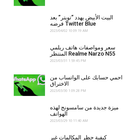
البيت الأبيض يهدد “تويتر” بعد
فرضه Twitter Blue
2023/04/02 10:09:19 AM
سعر ومواصفات هاتف ريلمي
المنتظر Realme Narzo N55
2023/03/31 1:59:45 PM
احمي حسابك على الواتساب من
الاختراق
2023/03/30 1:09:28 PM
ميزة جديدة من سامسونج لهذه
الهواتف
2023/03/29 10:11:40 AM
كيفية حظر المكالمات غير