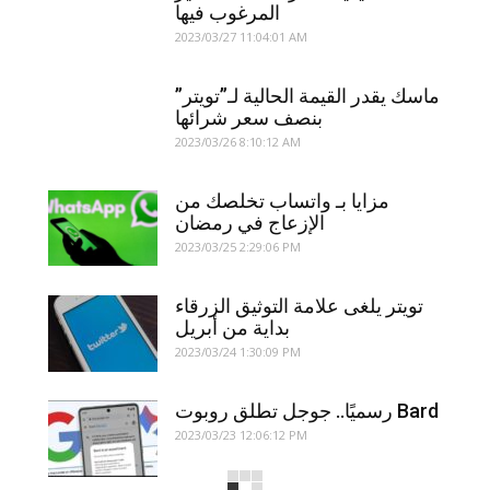
المرغوب فيها
2023/03/27 11:04:01 AM
ماسك يقدر القيمة الحالية لـ”تويتر”
بنصف سعر شرائها
2023/03/26 8:10:12 AM
مزايا بـ واتساب تخلصك من
الإزعاج في رمضان
2023/03/25 2:29:06 PM
تويتر يلغى علامة التوثيق الزرقاء
بداية من أبريل
2023/03/24 1:30:09 PM
رسميًا.. جوجل تطلق روبوت Bard
2023/03/23 12:06:12 PM