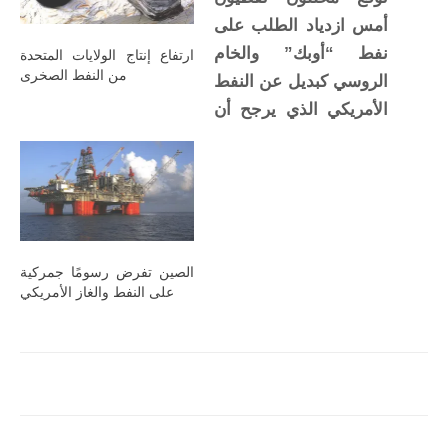
أمس ازدياد الطلب على
نفط “أوبك” والخام
ارتفاع إنتاج الولايات المتحدة
من النفط الصخرى
الروسي كبديل عن النفط
الأمريكي الذي يرجح أن
تصل صادراته إلى
مستوى الصفر في
السوق الصينية، مع
تصاعد الحرب التجارية،
لافتين إلى أن السعودية
الصين تفرض رسومًا جمركية
عززت بالفعل وجودها
على النفط والغاز الأمريكي
في الصين من خلال
زيادة الصادرات وتعويض
النقص الناجم عن هبوط
الإنتاج والتصدير…