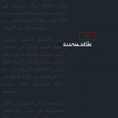
مقابل 80ر48 دولار للبرميل في
تداولات يوم الجمعة الماضي بحسب
أهم الأخبار
وكالة كونا وفقا للسعر المعلن من
إنتاجها من النفط
مؤسسة البترول الكويتية.
وفي الأسواق العالمية تراجعت
طاقة متجددة
أسعار النفط الخام في تعاملات
جميع
خليجي
عالمي
عربي
أمس بسبب عاصفة هارفي وقال
أهم الأخبار
مكتب حماية السلامة البيئية التابع
لوزارة الداخلية الأمريكية إن نحو
19 في المئة من إنتاج النفط في
خليج المكسيك توقف بسبب
أهم الأخبار
العاصفة.
توقف دام 6 أشهر
وارتفعت أسعار البنزين إلى أعلى
أهم الأخبار
مستوياتها في عامين مع توقف
عدة مصافي تكرير وتعطل إنتاج