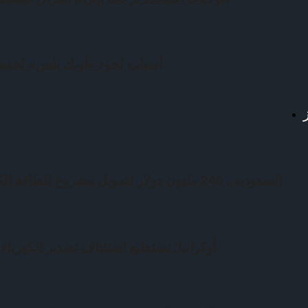
أسباب لجوء «أوبك بلس» لخفض 
السعودية.. 240 مليون دولار لتمويل مشروع للطاقة الكهرومائية في باكستان
أوكرانيا: نستطيع استئناف تصدير الكهرباء بعد 