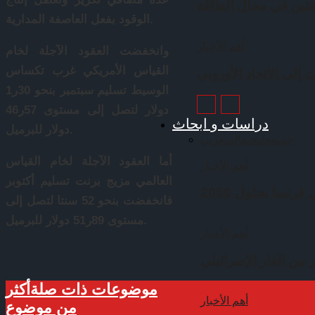
قتين في مجال الطاقة
الوقود بفعل العاصفة المدارية.
أهم الأخبار
وانخفضت العقود الآجلة لخام
القياس الأمريكي غرب تكساس
 إلى الاتحاد الأوروبي
الوسيط تسليم سبتمبر بنحو 30ر1
دولار لتصل إلى مستوى 57ر46
دراسات و ابحاث
دولار للبرميل.
جميع
خليجي
عالمي
عربي
أما العقود الآجلة لخام القياس
أهم الأخبار
العالمي مزيج برنت تسليم أكتوبر
رنسا بحلول 2050
فانخفضت بنحو 52 سنتا لتصل إلى
مستوى 89ر51 دولار للبرميل.
أهم الأخبار
 من الغاز الإسرائيلي
موضوعات ذات صلة
أكثر
أهم الأخبار
من موضوع