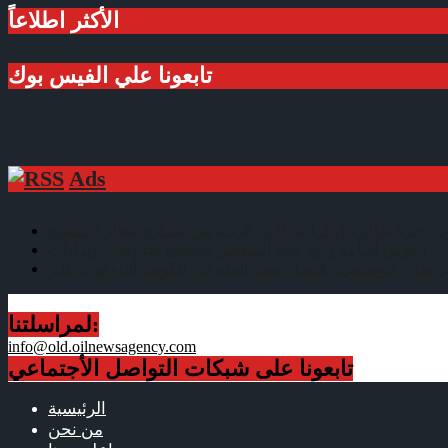
الأكثر اطلاعاً
تابعونا علي الفيس بوك
Ads
ود ذخيرة بطائرة أوكرانية كانت قريبة من مسيّرة مطار لايبتسيج
الفريق أسامة ربيع: قناة السويس الجديدة ضاعفت الإيرادات
ر صلاح الوسيمي.. قنصل مصر العام في الكويت أثناء ثورة يناير
لمراسلتنا:
info@old.oilnewsagency.com
تابعونا على شبكات التواصل الأجتماعي
الرئيسية
من نحن