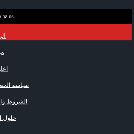
6-08-06
الر
من
اعلن
سياسة الخص
الشروط وال
حلول ال