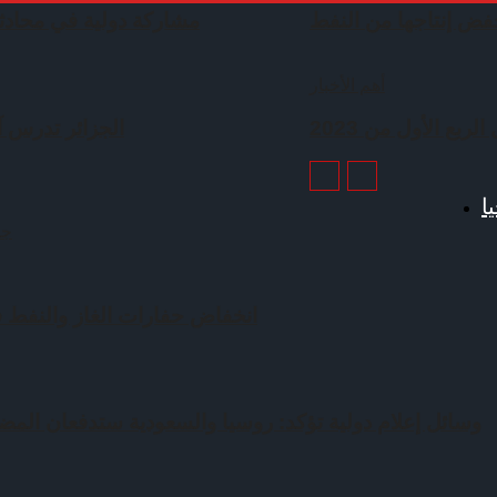
ض إنتاجها من النفط
مشاركة دولية في محادث
أهم الأخبار
ربع الأول من 2023
الجزائر تدرس آف
ا
جم
انخفاض حفارات الغاز والنفط في 3 دول ع
وسائل إعلام دولية تؤكد: روسيا والسعودية ستدفعان المضار