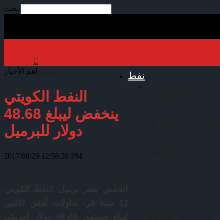
بحث
الرئيسية
أهم الأخبار
نفط
جميع
خليجي
عالمي
عربي
النفط الكويتي
أهم الأخبار
ينخفض ليبلغ 48.68
دولار للبرميل
أهم الأخبار
2017/08/29 12:56:28 PM
قي منذ بداية أبريل
انخفض سعر برميل النفط الكويتي
أهم الأخبار
12 سنتا في تداولات أمس الاثنين
ليبلغ مستوى 68ر48 دولار أمريكي
ين في مجال الطاقة