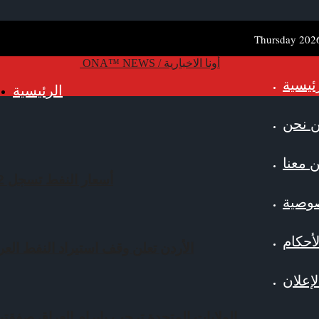
Thursday 202
ONA™ NEWS / أونا الاخبارية
ئيسية
الرئيسية
 نحن
 معنا
أسعار النفط تسجل 85.12 دولار للبرميل
وصية
أحكام
الأردن تعلن وقف استيراد النفط العرا
إعلان
الولايات المتحدة ترحب بإبرام العراق صفقت