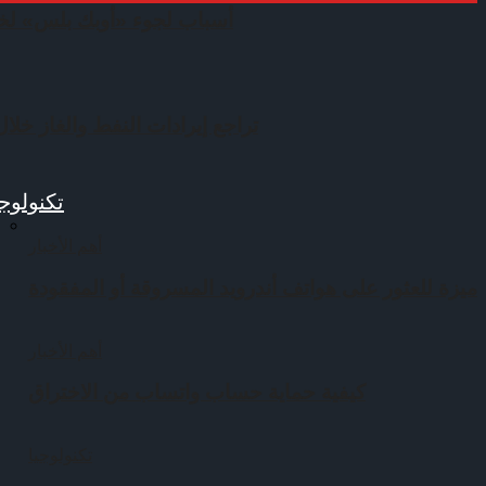
أسباب لجوء «أوبك بلس» لخف
تراجع إيرادات النفط والغاز خلال ال
تكنولوجي
أهم الأخبار
ميزة للعثور على هواتف أندرويد المسروقة أو المفقودة
أهم الأخبار
كيفية حماية حساب واتساب من الاختراق
تكنولوجيا