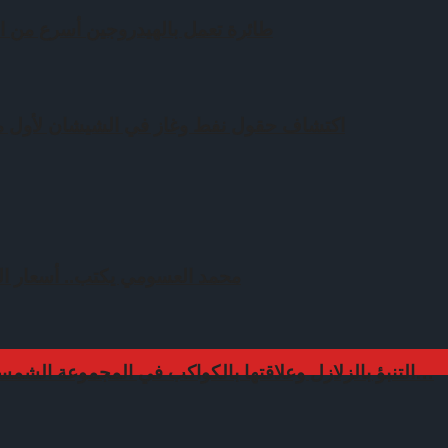
طائرة تعمل بالهيدروجين أسرع من ا
اكتشاف حقول نفط وغاز في الشيشان لأول مرة منذ 
محمد العسومي يكتب.. أسعار ال
التنبؤ بالزلازل وعلاقتها بالكواكب في المجموعة الشمسية.. حقيقة علمية أم محض…