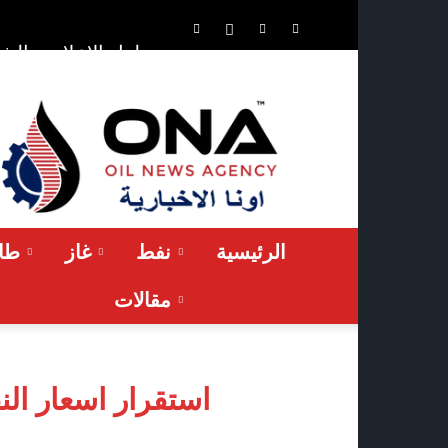
الشر
حلول الإعلان
ONA™
NEWS
/
أونا
الاخبارية
الرئيسية
نفط
غاز
طاق
مقالات
استقرار اسعار الن