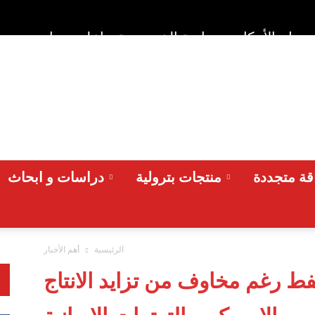
وط والأحكام
سياسة الخصوصية
اعلن معنا
من نح
ة متجددة
منتجات بترولية
دراسات و ابحاث
الرئيسية
أهم الأخبار
فط رغم مخاوف من تزايد الانتاج