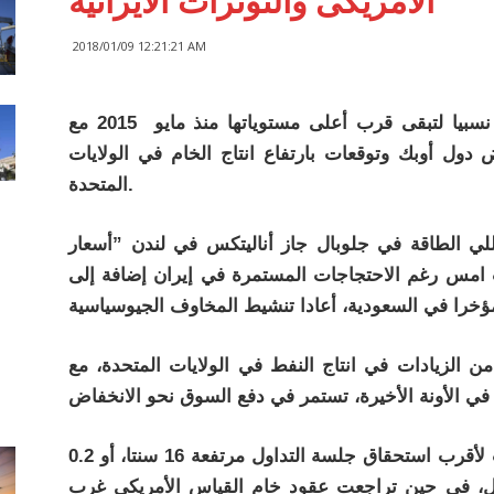
الامريكى والتوترات الايرانية
2018/01/09 12:21:21 AM
شهدت أسعار النفط امس الاثنين استقرارا نسبيا لتبقى قرب أعلى مستوياتها منذ مايو 2015 مع
ل أوبك وتوقعات بارتفاع انتاج الخام في الولايات
المتحدة.
لي الطاقة في جلوبال جاز أناليتكس في لندن ”أسعار
 امس رغم الاحتجاجات المستمرة في إيران إضافة إلى
من الزيادات في انتاج النفط في الولايات المتحدة، مع
وأنهت عقود خام القياس العالمي مزيج برنت لأقرب استحقاق جلسة التداول مرتفعة 16 سنتا، أو 0.2
 التسوية 67.78 دولار للبرميل، في حين تراجعت عقود خام القياس الأمريكي غرب