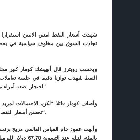
تجاذب السوق بين مخاوف سياسية في بعض دو
وبحسب رويترز قال أبهيشك كومار كبير محل
النفط شهدت توازنا دقيقا في جلسة تعاملات
احتجاز بضعة أمراء مؤخرا في السعودية، أعادا تنشيط المخاوف الجيوسياسية“.
وأضاف كومار قائلا ”لكن، الاحتمالات لمزيد 
تحسن أسعار النفط في الأونة الأخيرة، تستمر في دفع السوق نحو الانخفاض“.
بالمئة، لتبلغ عند