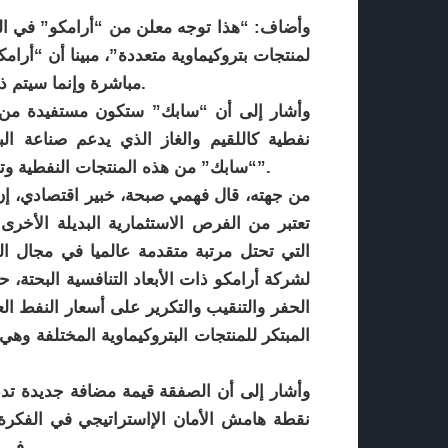
وأضاف: “هذا توجه معلن من “أرامكو” في السا
لمنتجات بتروكيماوية متعددة”، مبينا أن “أ
مباشرة وإنما سيتم ذلك من خلال صفقة خاصة مع صندوق الاستثمارات العامة.
وأشار إلى أن “سابك” ستكون مستفيدة من ال
نفطية كاللقيم والغاز الذي يدعم صناعة البت
“سابك” من هذه المنتجات النفطية وتعظيم المردود المالي على كل برميل نفط تنتجه “أرامكو”.
من جهته، قال فهمي صبحة، خبير اقتصادي، إ
تعتبر من الفرص الاستثمارية البديلة الأخرى
التي تحتل مرتبة متقدمة عالميا في مجال الص
لشركة أرامكو ذات الأبعاد التنافسية البحتة، 
الحفر والتنقيب والتكرير على أسعار النفط العا
المبتكر للمنتجات البتروكيماوية المختلفة وهي
وأشار إلى أن الصفقة قيمة مضافة جديدة تدعم 
في المائة وهي أعلى من معدلات النمو في الاقتصاد العالمي.