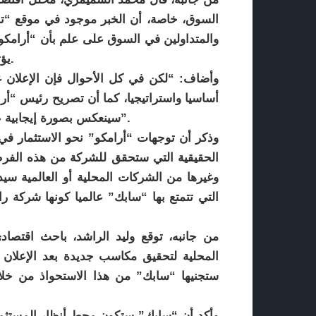
السوق، خاصة، أن الخبر موجود في موقع “تد
والمتداولين في السوق على علم بأن “أرامكو
يؤثر في السوق باعتبار أن الشراء ليس من السوق مباشرة.
وأضاف: “لكن في كل الأحوال فإن الإعلان 
أساسيا واستراتيجيا، كما أن تصريح رئيس “أر
سينعكس بصورة إيجابية على الناحية النفسية للمستثمرين والمتداولين في السوق”.
وذكر أن توجهات “أرامكو” نحو الاستثمار في
الحقيقية التي ستحقق للشركة من هذه الفر
وغيرها من الشركات المحلية أو العالمية سيد
التي تتمتع بها “سابك” عالميا كونها شركة را
من جانبه، توقع وليد الراشد، باحث اقتصا
المحلية لتحقيق مكاسب جديدة بعد الإعلان 
ستجنيها “سابك” من هذا الاستحواذ من خلال 
وأكد أن “سابك” ستكون محط أنظار المستثمرين