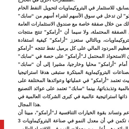
بق، للاستثمار في البتروكيماويات لتحويل النفط الخام
رامكو” لن تدخل في سوق الأسهم لشراء أسهم من “سابك”
صفقة المحتملة، ولا سيما أن “أرامكو” تنتج منتجات
روكيماويات، وبالتالي ستعزز “أرامكو” كيفية استفادة
ن الاستحواذ المحتمل لـ”أرامكو” على حصة في “سابك”
 أمام “أرامكو” محليا وخارجيا، مشيرا إلى أن “سابك”
ناعات البتروكيماوية المبتكرة ستبقى هدفا استراتيجيا
حيث تعتمد “أرامكو” في عملياتها وعوائدها المختلفة على
لمية وتذبذباتها، بينما “سابك” تعتمد على عوائد التصنيع
 ذاتها استراتيجية عالمية في كبرى الشركات العالمية في
هذا المجال.
وتساند بقوة الخيارات التنافسية لـ”أرامكو”، مبينا أن
نقطة هامش الأمان الإاستراتيجي في الفكرة تكمن في أن معدل النمو في صناعة البتروكيماويات 3