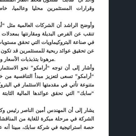
وقرارات المستثمرين محليا وعالميا، خا
وأوضح الراشد أن الشركات العالمية مثل “أرا
تنقب عن الفرص البديلة ومقارنتها بمعدلات ال
في صناعة البتروكيماويات التي تحقق مستويات
عن تحقيق عوائد ربحية للمستثمرين قد تكون 
مرهونا بتذبذبات الأسعار وتقلباتها عالميا، وبالتالي تنخفض هوامش ربح المستثمرين.
وأشار إلى أن توجه “أرامكو” نحو الاستثمار
“أرامكو” تسعى لتعزيز مبدأ التنافسية من 
متنوعة تأتي في مقدمتها الاستثمار في البتر
“سابك” التي تحقق عوائدها المالية الثابت
يشار إلى أن المهندس أمين الناصر رئيس وكبير
الشركة في مرحلة مبكرة للغاية من المناقشا
حصة استراتيجية في شركة سابك، مبينا أنه عا