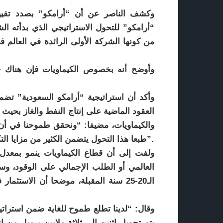
وكشف الناصر عن أن “أرامكو” بصدد تقييم
من كونها الشركة الأولى الرائدة في العالم 
وأوضح أنه بخصوص الكيماويات فإن هناك 
وأكد أن استراتيجية “أرامكو السعودية” تضم
العقود الماضية على إنتاج النفط والغاز بحيث
والكيماويات، مضيفا: “ونحقق طموحنا في أن ن
طبعا هذا التحول يتضمن الكثير من مزايا التكامل وفرص النمو والقيمة المضافة وتنويع مصادر الدخل”.
الـ20-25 سنة المقبلة، موضحا أن الاست
وقال: “لدينا تطلع طموح للغاية ضمن استراتي
يتم تحويل اثنين إلى ثلاثة ملايين برميل من إ