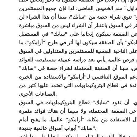
اول” منذ الخميس الماضي، لذا فإن جميع المستثمرين
” تنوي شراء حصة من “سابك”، مبينا أن هذا الشراء لن
عن الصفقة سيكون إيجابيا على “سابك” في المستقبل
امكو” بأن الصفقة سيكون لها أثر في طرح “أرامكو”، ما
 فرص عالمية يأتي بعد دراسة عميقة مستفيضة للعوائد
ص، مبينا أن الصفقة المحتملة لشراء حصة في “سابك”
عم الموقع التنافسي لـ”أرامكو” والاستفادة من الخبرة
ئدة في قطاع البتروكيماويات التي تعتمد عليها كثير من
الصناعات الأخرى.
دي، أن تقود “سابك” قطاع البتروكيماويات في السوق
عن الصفقة المحتملة، ولا سيما أن هناك فوائد مثمرة
الاستفادة من مكانة “أرامكو” عالميا، ما يفتح أمام
“سابك” أبواب أسواق عالمية جديدة.
 خلال الفترة المقبلة، ما ينعكس إيجابا على تعاملات