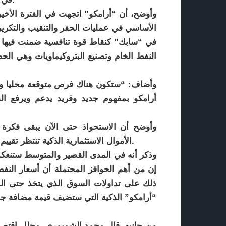
وأوضح، أن “أرامكو” اتجهت في الفترة الأخير
الأساسي في عمليات الحفر والتنقيب والتكري
في “سابك” كنقاط قوة تنافسية ضمنت فيها تحس
النفط الخام وتصنيع البتروكيماويات وهي الح
وأضاف: “ستكون هناك فرص متوقعة محليا وخا
أرامكو بمفهوم جديد وفريد يدعم ويرفع القي
وأوضح أن الاستحواذ حتى الآن يبقى فكرة 
الأموال الاستثمارية الذكية تنتظر تقييم الآثار الإيجابية المحتملة على السوق في الفترة القصيرة.
وذكر أنه في المدى القصير والمتوسط ستنعكس 
إن من أهم الحوافز المحتملة أن أسعار النفط
ذلك على تداولات السوق الذي يتخذ حتى ال
“أرامكو” الذكية التي ستضيف قيمة مضافة ج
من جانبه، قال محمد الشميمري، محلل اقتصاد