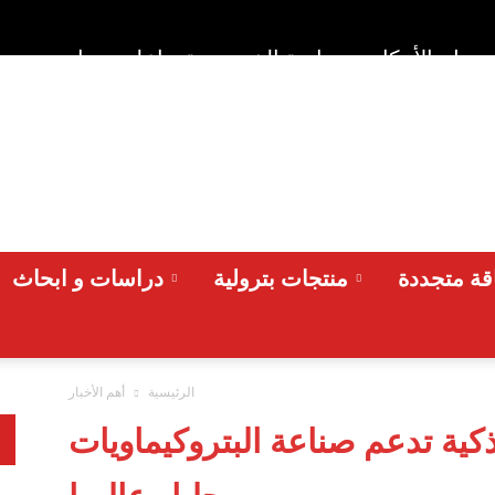
وط والأحكام
سياسة الخصوصية
اعلن معنا
من نح
ة متجددة
منتجات بترولية
دراسات و ابحاث
الرئيسية
أهم الأخبار
ذكية تدعم صناعة البتروكيماويات