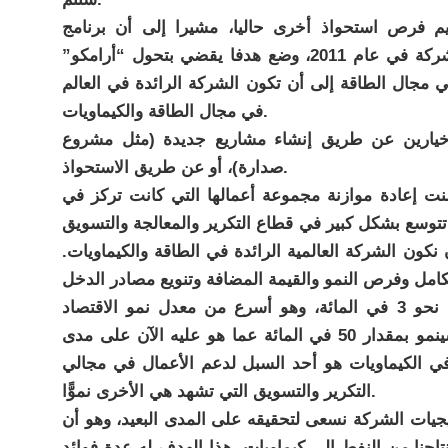
 فرص استحواذ أخرى حاليا، مشيرا إلى أن برنامج
“أرامكو” للتحول الاستراتيجي الذي بدأته الشركة في عام 2011، وضع هدفا يقضي بتحول “أرامكو”
في مجال الطاقة إلى أن تكون الشركة الرائدة في العالم
في مجال الطاقة والكيماويات.
خيارين عن طريق إنشاء مشاريع جديدة (مثل مشروع
صدارة)، أو عن طريق الاستحواذ.
نت إعادة موازنة مجموعة أعمالها التي كانت تركز في
 تتوسع بشكل كبير في قطاع التكرير والمعالجة والتسويق
كون الشركة العالمية الرائدة في الطاقة والكيماويات.
ولفت إلى أن قطاع الكيماويات ينمو بمعدل نحو 3 في المائة، وهو أسرع من معدل نمو الاقتصاد
العالمي أو الطلب الإجمالي على الوقود، وسينمو بمقدار 50 في المائة عما هو عليه الآن على مدى
ثمار في الكيماويات هو أحد السبل لدعم الأعمال في مجالي
التكرير والتسويق التي تشهد هي الأخرى نموًّا.
جيات الشركة نسعى لتحقيقه على المدى البعيد، وهو أن
نتاجنا من النفط إلى كيماويات، هذا الهدف له عدة فوائد