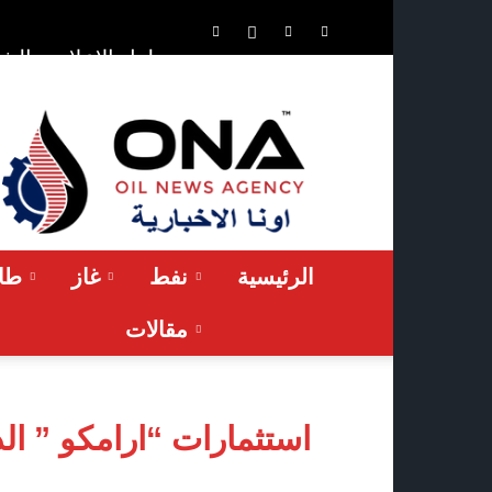
الشر
حلول الإعلان
ONA™
NEWS
/
أونا
الاخبارية
الرئيسية
نفط
غاز
طاق
مقالات
استثمارات “ارامكو ” ال