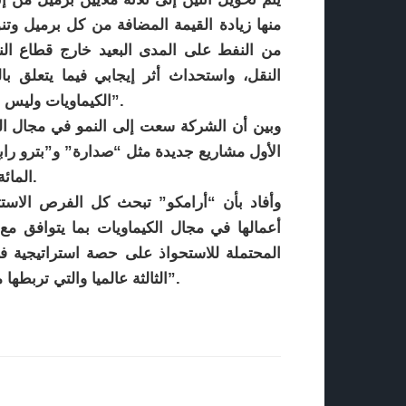
منها زيادة القيمة المضافة من كل برميل وتن
من النفط على المدى البعيد خارج قطاع النق
النقل، واستحداث أثر إيجابي فيما يتعلق با
الكيماويات وليس في مجال المحروقات يساعد في خفض انبعاثات الكربون”.
وبين أن الشركة سعت إلى النمو في مجال ال
المائة من “لانكسيس” الألمانية التي تمت قبل عامين من الآن.
وأفاد بأن “أرامكو” تبحث كل الفرص الاستثم
أعمالها في مجال الكيماويات بما يتوافق مع 
المحتملة للاستحواذ على حصة استراتيجية ف
الثالثة عالميا والتي تربطها مع “أرامكو السعودية” علاقات متميزة منذ بداية تأسيسها”.