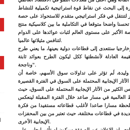
ة إلى البحث عن نقاط قوة استراتيجية تكميلية للنشاط
ر لتنتقل في فكر استراتيجي متقدم للاستحواذ على حصة
نا واضحا متوقعا في التكاملية ما بين كلاسيكية منتج
صة الأكبر على مستوى العالم لثبات عوائدها على الدوام
لتنافس مثيلاتها عالميا.
رجيا ستتعدى إلى قطاعات دولية بعينها، ما يعني طرح
مة العادلة لأنشطتها ككل ليكون الطرح بعوائد ثابتة
وناجحة”.
وليدة، لَم تؤثر على تداولات سوق الأسهم، خاصة أن
الكثير من الآثار الإيجابية المحتملة على السوق، حيث
 العالمية في مسار صاعد خلال الفترة المقبلة لينعكس
لحظة مسارا صاعدا لأغلب قطاعاته مستفيدا من فكرة
ديدة في قطاعات مختلفة، حيث تعتبر من بين المحفزات
ا
الإيجابية الأخرى.
ي، إن الإعلان عن الصفقة سيكون له تأثير إيجابي على