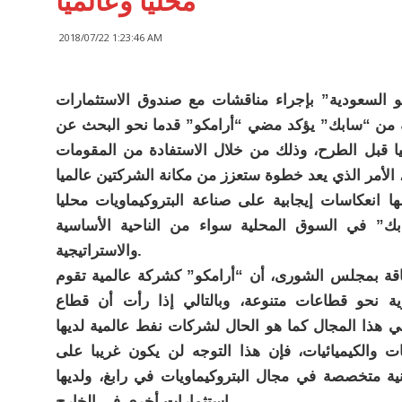
محليا وعالميا
2018/07/22 1:23:46 AM
و السعودية” بإجراء مناقشات مع صندوق الاستثمارات
ة من “سابك” يؤكد مضي “أرامكو” قدما نحو البحث عن
لميا قبل الطرح، وذلك من خلال الاستفادة من المقومات
ا انعكاسات إيجابية على صناعة البتروكيماويات محليا
سابك” في السوق المحلية سواء من الناحية الأساسية
والاستراتيجية.
اقة بمجلس الشورى، أن “أرامكو” كشركة عالمية تقوم
ارية نحو قطاعات متنوعة، وبالتالي إذا رأت أن قطاع
في هذا المجال كما هو الحال لشركات نفط عالمية لديها
ت والكيميائيات، فإن هذا التوجه لن يكون غريبا على
نية متخصصة في مجال البتروكيماويات في رابغ، ولديها
استثمارات أخرى في الخارج.