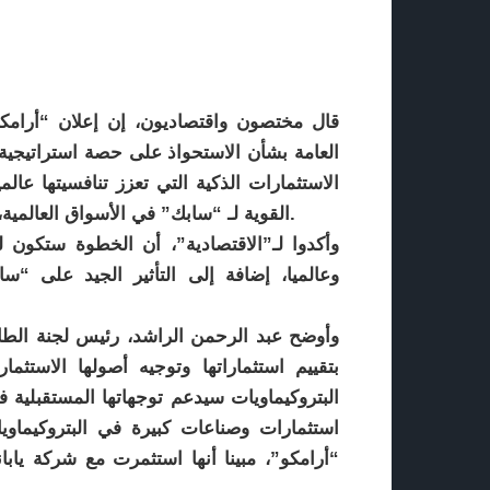
قال مختصون واقتصاديون، إن إعلان “أرامك
العامة بشأن الاستحواذ على حصة استراتيجي
الاستثمارات الذكية التي تعزز تنافسيتها عا
القوية لـ “سابك” في الأسواق العالمية، الأمر الذي يعد خطوة ستعزز من مكانة الشركتين عالميا.
وأكدوا لـ”الاقتصادية”، أن الخطوة ستكون له
وعالميا، إضافة إلى التأثير الجيد على “
وأوضح عبد الرحمن الراشد، رئيس لجنة الط
بتقييم استثماراتها وتوجيه أصولها الاستثم
البتروكيماويات سيدعم توجهاتها المستقبلية 
استثمارات وصناعات كبيرة في البتروكيماويا
“أرامكو”، مبينا أنها استثمرت مع شركة يابا