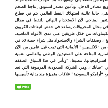
ويع مصادر الدخل، وتأمين مصدر لتسويق إنتاجنا الضخم
ل، حاليا غالبية استهلاك النفط العالمي يتم في قطاع
لتغير المناخي لأن الاستخدام النهائي للنفط في مجال
كيماويات من خلال طريقين على مدى الأعوام الماضية،
الأول مشاريع جديدة مثل “صدارة” و”بترو رابغ”، وصفقات الشراء والاستحواذ مثل شراء حصة 50 في
ارية المتاحة على الصعيدين الوطني والعالمي لتنمية
استراتيجياتها، مضيفا: “وتأتي في هذا السياق الصفقة
ي “سابك”، وهي الشركة السعودية المرموقة التي تعد